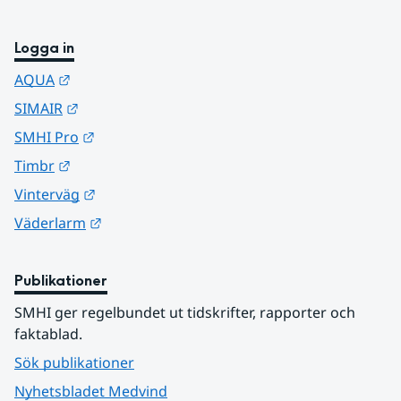
Logga in
Länk till annan webbplats.
AQUA
Länk till annan webbplats.
SIMAIR
Länk till annan webbplats.
SMHI Pro
Länk till annan webbplats.
Timbr
Länk till annan webbplats.
Vinterväg
Länk till annan webbplats.
Väderlarm
Publikationer
SMHI ger regelbundet ut tidskrifter, rapporter och 
faktablad.
Sök publikationer
Nyhetsbladet Medvind