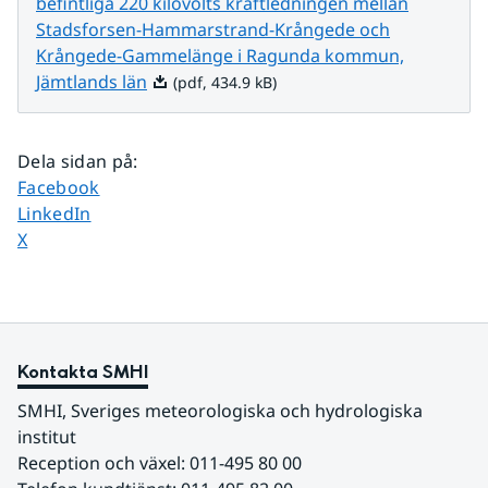
befintliga 220 kilovolts kraftledningen mellan
Stadsforsen-Hammarstrand-Krångede och
Krångede-Gammelänge i Ragunda kommun,
Pdf, 434.9 kB.
Jämtlands län
(pdf, 434.9 kB)
Dela sidan på
:
Dela sidan på
Facebook
Dela sidan på
LinkedIn
Dela sidan på
X
Kontakta SMHI
SMHI, Sveriges meteorologiska och hydrologiska 
institut
Reception och växel: 011-495 80 00