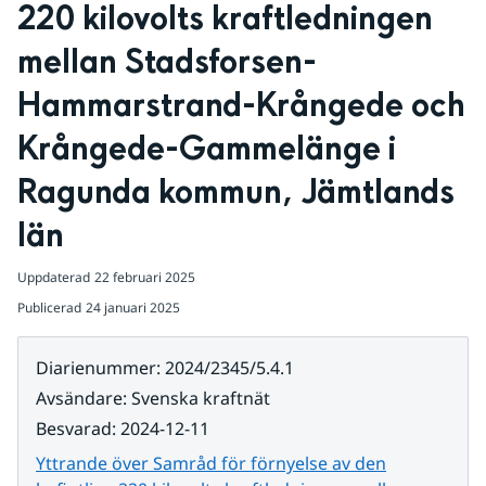
220 kilovolts kraftledningen 
mellan Stadsforsen-
Hammarstrand-Krångede och 
Krångede-Gammelänge i 
Ragunda kommun, Jämtlands 
län
Uppdaterad
22 februari 2025
Publicerad
24 januari 2025
Diarienummer
:
2024/2345/5.4.1
Avsändare
:
Svenska kraftnät
Besvarad
:
2024-12-11
Yttrande över Samråd för förnyelse av den