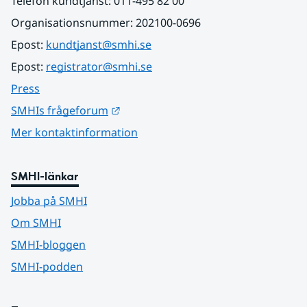
Telefon kundtjänst: 011-495 82 00
Organisationsnummer: 202100-0696
Epost: 
kundtjanst@smhi.se
Epost: 
registrator@smhi.se
Press
Länk till annan webbplats.
SMHIs frågeforum
Mer kontaktinformation
SMHI-länkar
Jobba på SMHI
Om SMHI
SMHI-bloggen
SMHI-podden