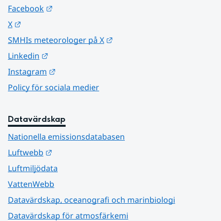
Länk till annan webbplats.
Facebook
Länk till annan webbplats.
X
Länk till annan webbplats.
SMHIs meteorologer på X
Länk till annan webbplats.
Linkedin
Länk till annan webbplats.
Instagram
Policy för sociala medier
Datavärdskap
Nationella emissionsdatabasen
Länk till annan webbplats.
Luftwebb
Luftmiljödata
VattenWebb
Datavärdskap, oceanografi och marinbiologi
Datavärdskap för atmosfärkemi