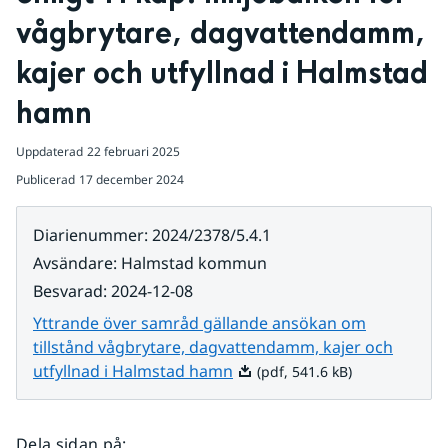
vågbrytare, dagvattendamm, 
kajer och utfyllnad i Halmstad 
hamn
Uppdaterad
22 februari 2025
Publicerad
17 december 2024
Diarienummer
:
2024/2378/5.4.1
Avsändare
:
Halmstad kommun
Besvarad
:
2024-12-08
Yttrande över samråd gällande ansökan om
tillstånd vågbrytare, dagvattendamm, kajer och
Pdf, 541.6 kB.
utfyllnad i Halmstad hamn
(pdf, 541.6 kB)
Dela sidan på
: