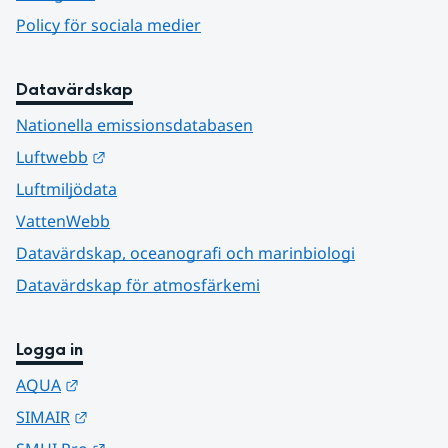
Policy för sociala medier
Datavärdskap
Nationella emissionsdatabasen
Länk till annan webbplats.
Luftwebb
Luftmiljödata
VattenWebb
Datavärdskap, oceanografi och marinbiologi
Datavärdskap för atmosfärkemi
Logga in
Länk till annan webbplats.
AQUA
Länk till annan webbplats.
SIMAIR