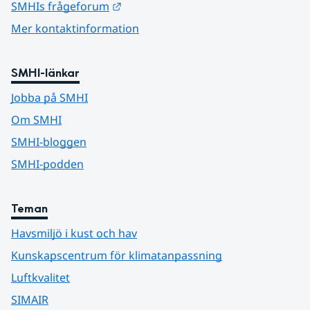
Länk till annan webbplats.
SMHIs frågeforum
Mer kontaktinformation
SMHI-länkar
Jobba på SMHI
Om SMHI
SMHI-bloggen
SMHI-podden
Teman
Havsmiljö i kust och hav
Kunskapscentrum för klimatanpassning
Luftkvalitet
SIMAIR