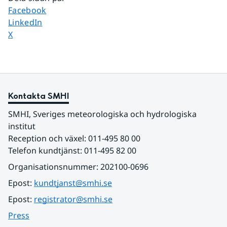
Dela sidan på
Facebook
Dela sidan på
LinkedIn
Dela sidan på
X
Kontakta SMHI
SMHI, Sveriges meteorologiska och hydrologiska 
institut
Reception och växel: 011-495 80 00
Telefon kundtjänst: 011-495 82 00
Organisationsnummer: 202100-0696
Epost: 
kundtjanst@smhi.se
Epost: 
registrator@smhi.se
Press