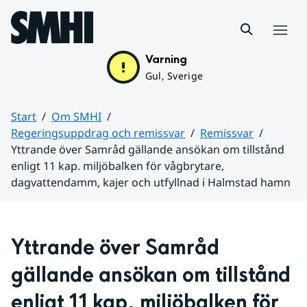
Hoppa till sidans innehåll
Meny
Varning
Gul, Sverige
Start
Om SMHI
Regeringsuppdrag och remissvar
Remissvar
Yttrande över Samråd gällande ansökan om tillstånd
enligt 11 kap. miljöbalken för vågbrytare,
dagvattendamm, kajer och utfyllnad i Halmstad hamn
Huvudinnehåll
Yttrande över Samråd 
gällande ansökan om tillstånd 
enligt 11 kap. miljöbalken för 