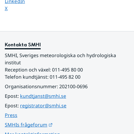
Dela sidan på
LinkedIn
Dela sidan på
X
Kontakta SMHI
SMHI, Sveriges meteorologiska och hydrologiska 
institut
Reception och växel: 011-495 80 00
Telefon kundtjänst: 011-495 82 00
Organisationsnummer: 202100-0696
Epost: 
kundtjanst@smhi.se
Epost: 
registrator@smhi.se
Press
Länk till annan webbplats.
SMHIs frågeforum