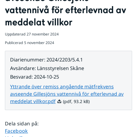
vattennivå för efterlevnad av 
meddelat villkor
Uppdaterad
27 november 2024
Publicerad
5 november 2024
Diarienummer
:
2024/2203/5.4.1
Avsändare
:
Länsstyrelsen Skåne
Besvarad
:
2024-10-25
Yttrande över remiss angående mätfrekvens
avseende Gillesjöns vattennivå för efterlevnad av
Pdf, 93.2 kB.
meddelat villkor.pdf
(pdf, 93.2 kB)
Dela sidan på
:
Dela sidan på
Facebook