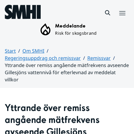
Hoppa till sidans innehåll
Meny
Meddelande
Risk för skogsbrand
Start
Om SMHI
Regeringsuppdrag och remissvar
Remissvar
Yttrande över remiss angående mätfrekvens avseende
Gillesjöns vattennivå för efterlevnad av meddelat
villkor
Huvudinnehåll
Yttrande över remiss 
angående mätfrekvens 
avseende Gillesjöns 