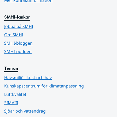
Mer kontaktinformation
SMHI-länkar
Jobba på SMHI
Om SMHI
SMHI-bloggen
SMHI-podden
Teman
Havsmiljö i kust och hav
Kunskapscentrum för klimatanpassning
Luftkvalitet
SIMAIR
Sjöar och vattendrag