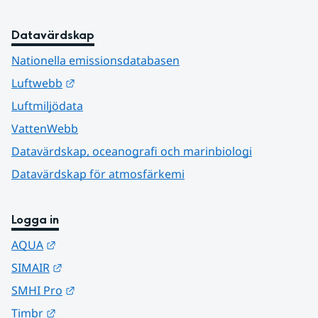
Datavärdskap
Nationella emissionsdatabasen
Länk till annan webbplats.
Luftwebb
Luftmiljödata
VattenWebb
Datavärdskap, oceanografi och marinbiologi
Datavärdskap för atmosfärkemi
Logga in
Länk till annan webbplats.
AQUA
Länk till annan webbplats.
SIMAIR
Länk till annan webbplats.
SMHI Pro
Länk till annan webbplats.
Timbr