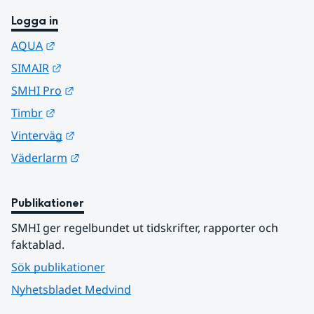
Logga in
Länk till annan webbplats.
AQUA
Länk till annan webbplats.
SIMAIR
Länk till annan webbplats.
SMHI Pro
Länk till annan webbplats.
Timbr
Länk till annan webbplats.
Vinterväg
Länk till annan webbplats.
Väderlarm
Publikationer
SMHI ger regelbundet ut tidskrifter, rapporter och 
faktablad.
Sök publikationer
Nyhetsbladet Medvind