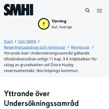
Hoppa till sidans innehåll
Meny
Varning
Gul, Sverige
Start
Om SMHI
Regeringsuppdrag och remissvar
Remissvar
Yttrande över Undersökningssamråd gällande
tillståndsansökan enligt 11 kap. 9 § miljöbalken för
uttag av grundvatten vid Östra Husby
reservvattentäkt, Norrköpings kommun
Huvudinnehåll
Yttrande över 
Undersökningssamråd 