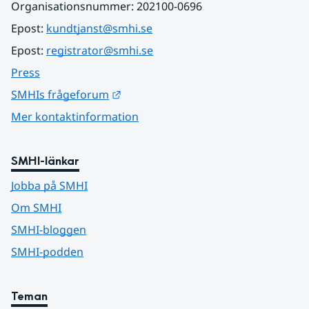
Organisationsnummer: 202100-0696
Epost: 
kundtjanst@smhi.se
Epost: 
registrator@smhi.se
Press
Länk till annan webbplats.
SMHIs frågeforum
Mer kontaktinformation
SMHI-länkar
Jobba på SMHI
Om SMHI
SMHI-bloggen
SMHI-podden
Teman