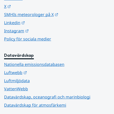
Länk till annan webbplats.
X
Länk till annan webbplats.
SMHIs meteorologer på X
Länk till annan webbplats.
Linkedin
Länk till annan webbplats.
Instagram
Policy för sociala medier
Datavärdskap
Nationella emissionsdatabasen
Länk till annan webbplats.
Luftwebb
Luftmiljödata
VattenWebb
Datavärdskap, oceanografi och marinbiologi
Datavärdskap för atmosfärkemi