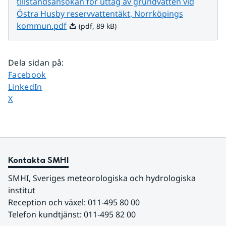
tillståndsansökan för uttag av grundvatten vid
Östra Husby reservvattentäkt, Norrköpings
Pdf, 89 kB.
kommun.pdf
(pdf, 89 kB)
Dela sidan på
:
Dela sidan på
Facebook
Dela sidan på
LinkedIn
Dela sidan på
X
Kontakta SMHI
SMHI, Sveriges meteorologiska och hydrologiska 
institut
Reception och växel: 011-495 80 00
Telefon kundtjänst: 011-495 82 00