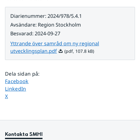
Diarienummer
:
2024/978/5.4.1
Avsändare
:
Region Stockholm
Besvarad
:
2024-09-27
Yttrande över samråd om ny regional
Pdf, 107.8 kB.
utvecklingsplan.pdf
(pdf, 107.8 kB)
Dela sidan på
:
Dela sidan på
Facebook
Dela sidan på
LinkedIn
Dela sidan på
X
Kontakta SMHI