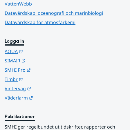
VattenWebb
Datavärdskap, oceanografi och marinbiologi
Datavärdskap för atmosfärkemi
Logga in
Länk till annan webbplats.
AQUA
Länk till annan webbplats.
SIMAIR
Länk till annan webbplats.
SMHI Pro
Länk till annan webbplats.
Timbr
Länk till annan webbplats.
Vinterväg
Länk till annan webbplats.
Väderlarm
Publikationer
SMHI ger regelbundet ut tidskrifter, rapporter och 