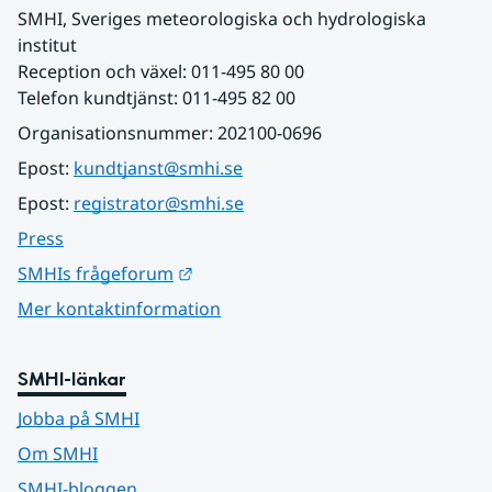
SMHI, Sveriges meteorologiska och hydrologiska 
institut
Reception och växel: 011-495 80 00
Telefon kundtjänst: 011-495 82 00
Organisationsnummer: 202100-0696
Epost: 
kundtjanst@smhi.se
Epost: 
registrator@smhi.se
Press
Länk till annan webbplats.
SMHIs frågeforum
Mer kontaktinformation
SMHI-länkar
Jobba på SMHI
Om SMHI
SMHI-bloggen