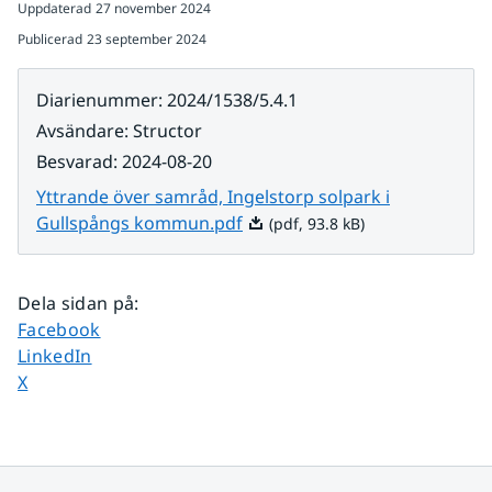
Uppdaterad
27 november 2024
Publicerad
23 september 2024
Diarienummer
:
2024/1538/5.4.1
Avsändare
:
Structor
Besvarad
:
2024-08-20
Yttrande över samråd, Ingelstorp solpark i
Pdf, 93.8 kB.
Gullspångs kommun.pdf
(pdf, 93.8 kB)
Dela sidan på
:
Dela sidan på
Facebook
Dela sidan på
LinkedIn
Dela sidan på
X