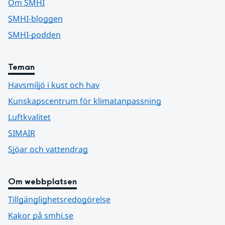
Om SMHI
SMHI-bloggen
SMHI-podden
Teman
Havsmiljö i kust och hav
Kunskapscentrum för klimatanpassning
Luftkvalitet
SIMAIR
Sjöar och vattendrag
Om webbplatsen
Tillgänglighetsredogörelse
Kakor på smhi.se