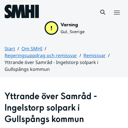
Hoppa till sidans innehåll
Meny
Varning
Gul, Sverige
Start
Om SMHI
Regeringsuppdrag och remissvar
Remissvar
Yttrande över Samråd - Ingelstorp solpark i
Gullspångs kommun
Huvudinnehåll
Yttrande över Samråd - 
Ingelstorp solpark i 
Gullspångs kommun