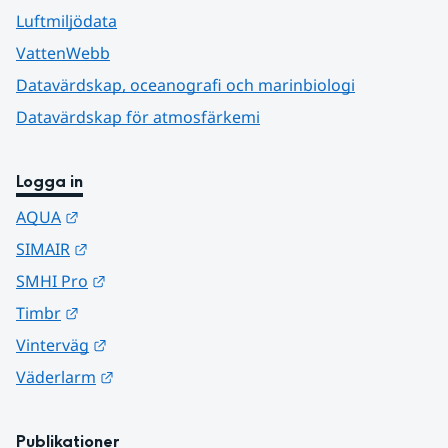
Luftmiljödata
VattenWebb
Datavärdskap, oceanografi och marinbiologi
Datavärdskap för atmosfärkemi
Logga in
Länk till annan webbplats.
AQUA
Länk till annan webbplats.
SIMAIR
Länk till annan webbplats.
SMHI Pro
Länk till annan webbplats.
Timbr
Länk till annan webbplats.
Vinterväg
Länk till annan webbplats.
Väderlarm
Publikationer