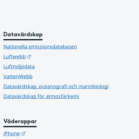
Datavärdskap
Nationella emissionsdatabasen
Länk till annan webbplats.
Luftwebb
Luftmiljödata
VattenWebb
Datavärdskap, oceanografi och marinbiologi
Datavärdskap för atmosfärkemi
Väderappar
Länk till annan webbplats.
iPhone