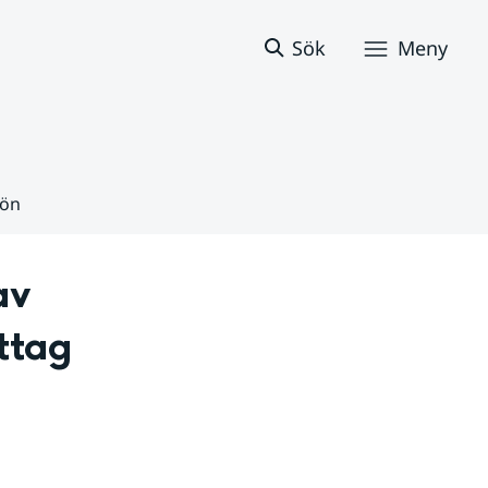
Sök
Meny
jön
v 
tag 