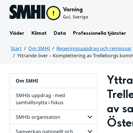
Hoppa till sidans innehåll
Varning
Gul, Sverige
Väder
Klimat
Data
Professionella tjänster
Start
Om SMHI
Regeringsuppdrag och remissvar
Yttrande över – Komplettering av Trelleborgs ko
Huvudinnehåll
Yttra
Om SMHI
Trel
SMHIs uppdrag - med
samhällsnytta i fokus
av s
remissvar
SMHIs organisation
Öste
och
Regeringsuppdrag
Samverkan nationellt och
för
Undersidor