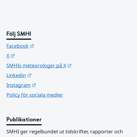
Följ SMHI
Länk till annan webbplats.
Facebook
Länk till annan webbplats.
X
Länk till annan webbplats.
SMHIs meteorologer på X
Länk till annan webbplats.
Linkedin
Länk till annan webbplats.
Instagram
Policy för sociala medier
Publikationer
SMHI ger regelbundet ut tidskrifter, rapporter och 