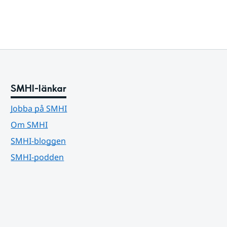
SMHI-länkar
Jobba på SMHI
Om SMHI
SMHI-bloggen
SMHI-podden