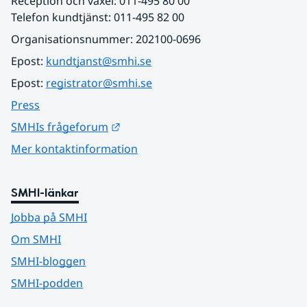
Reception och växel: 011-495 80 00
Telefon kundtjänst: 011-495 82 00
Organisationsnummer: 202100-0696
Epost: 
kundtjanst@smhi.se
Epost: 
registrator@smhi.se
Press
Länk till annan webbplats.
SMHIs frågeforum
Mer kontaktinformation
SMHI-länkar
Jobba på SMHI
Om SMHI
SMHI-bloggen
SMHI-podden