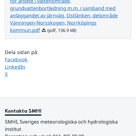
för arbete i vattenområde,
grundvattenbortledning m.m. i samband med
anläggandet av järnväg, Ostlänken, delområde
Vänningen-Norsskogen, Norrköpings
Pdf, 136.9 kB.
kommun.pdf
(pdf, 136.9 kB)
Dela sidan på
:
Dela sidan på
Facebook
Dela sidan på
LinkedIn
Dela sidan på
X
Kontakta SMHI
SMHI, Sveriges meteorologiska och hydrologiska 
institut