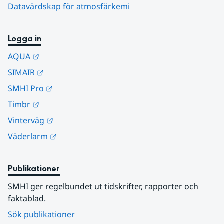
Datavärdskap för atmosfärkemi
Logga in
Länk till annan webbplats.
AQUA
Länk till annan webbplats.
SIMAIR
Länk till annan webbplats.
SMHI Pro
Länk till annan webbplats.
Timbr
Länk till annan webbplats.
Vinterväg
Länk till annan webbplats.
Väderlarm
Publikationer
SMHI ger regelbundet ut tidskrifter, rapporter och 
faktablad.
Sök publikationer