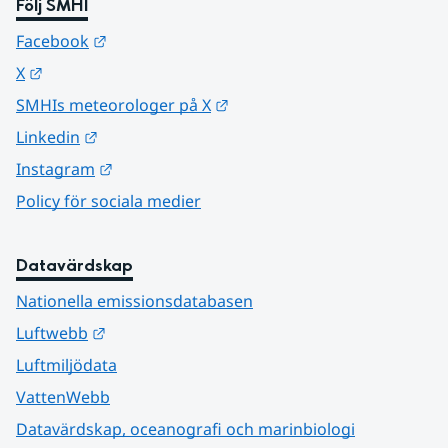
Följ SMHI
Länk till annan webbplats.
Facebook
Länk till annan webbplats.
X
Länk till annan webbplats.
SMHIs meteorologer på X
Länk till annan webbplats.
Linkedin
Länk till annan webbplats.
Instagram
Policy för sociala medier
Datavärdskap
Nationella emissionsdatabasen
Länk till annan webbplats.
Luftwebb
Luftmiljödata
VattenWebb
Datavärdskap, oceanografi och marinbiologi