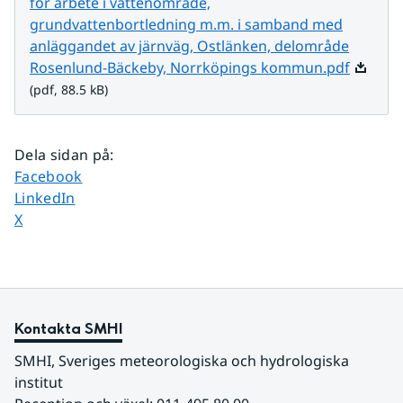
för arbete i vattenområde,
grundvattenbortledning m.m. i samband med
anläggandet av järnväg, Ostlänken, delområde
Pdf, 88.
Rosenlund-Bäckeby, Norrköpings kommun.pdf
(pdf, 88.5 kB)
Dela sidan på
:
Dela sidan på
Facebook
Dela sidan på
LinkedIn
Dela sidan på
X
Kontakta SMHI
SMHI, Sveriges meteorologiska och hydrologiska 
institut