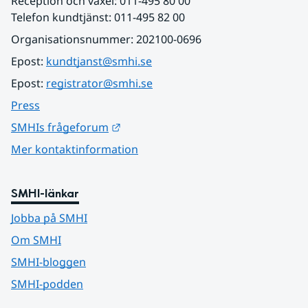
Reception och växel: 011-495 80 00
Telefon kundtjänst: 011-495 82 00
Organisationsnummer: 202100-0696
Epost: 
kundtjanst@smhi.se
Epost: 
registrator@smhi.se
Press
Länk till annan webbplats.
SMHIs frågeforum
Mer kontaktinformation
SMHI-länkar
Jobba på SMHI
Om SMHI
SMHI-bloggen
SMHI-podden