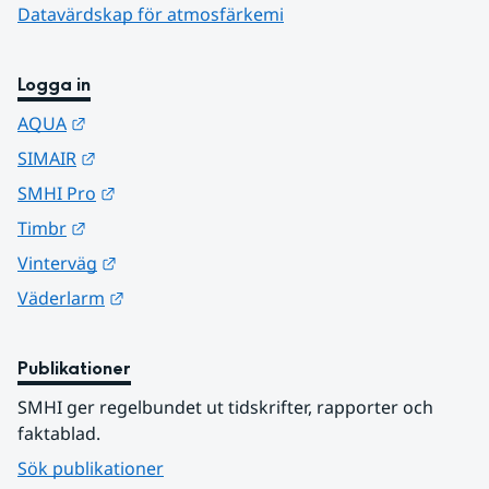
Datavärdskap för atmosfärkemi
Logga in
Länk till annan webbplats.
AQUA
Länk till annan webbplats.
SIMAIR
Länk till annan webbplats.
SMHI Pro
Länk till annan webbplats.
Timbr
Länk till annan webbplats.
Vinterväg
Länk till annan webbplats.
Väderlarm
Publikationer
SMHI ger regelbundet ut tidskrifter, rapporter och 
faktablad.
Sök publikationer