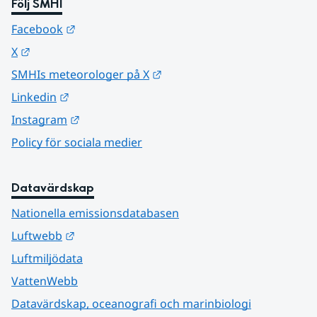
Följ SMHI
Länk till annan webbplats.
Facebook
Länk till annan webbplats.
X
Länk till annan webbplats.
SMHIs meteorologer på X
Länk till annan webbplats.
Linkedin
Länk till annan webbplats.
Instagram
Policy för sociala medier
Datavärdskap
Nationella emissionsdatabasen
Länk till annan webbplats.
Luftwebb
Luftmiljödata
VattenWebb
Datavärdskap, oceanografi och marinbiologi