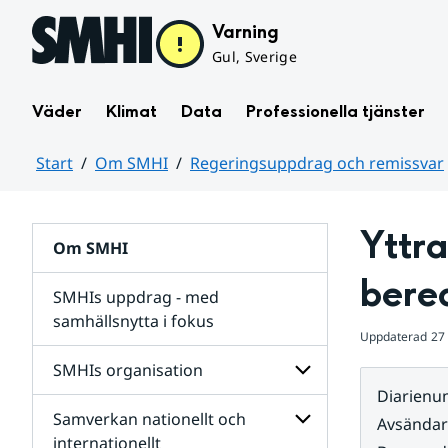
Hoppa till sidans innehåll
Varning
Gul, Sverige
Väder
Klimat
Data
Professionella tjänster
Start
Om SMHI
Regeringsuppdrag och remissvar
Huvudinnehåll
Yttra
Om SMHI
bere
SMHIs uppdrag - med
samhällsnytta i fokus
Uppdaterad
27
remissvar
SMHIs organisation
och
Diarien
Regeringsuppdrag
Samverkan nationellt och
för
Undersidor
Avsända
Undersidor
för
internationellt