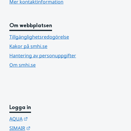
Mer kontaktinformation
Om webbplatsen
Tillgänglighetsredogörelse
Kakor på smhi.se
Hantering av personuppgifter
Om smhi.se
Logga in
Länk till annan webbplats.
AQUA
Länk till annan webbplats.
SIMAIR