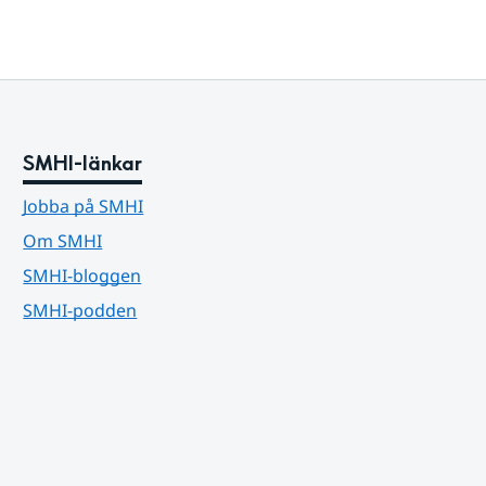
SMHI-länkar
Jobba på SMHI
Om SMHI
SMHI-bloggen
SMHI-podden