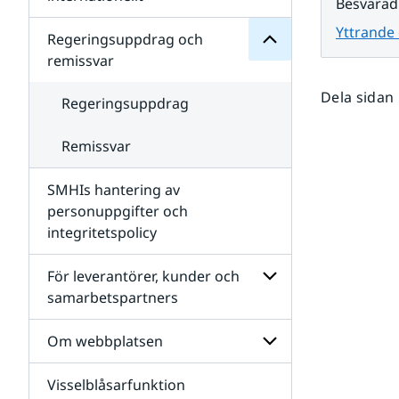
Besvarad
SMHIs
Undersidor
organisation
Yttrande
för
Regeringsuppdrag och
Samverkan
remissvar
nationellt
och
Dela sidan
internationellt
Regeringsuppdrag
Remissvar
SMHIs hantering av
personuppgifter och
integritetspolicy
För leverantörer, kunder och
samarbetspartners
Undersidor
för
Om webbplatsen
För
leverantörer,
Visselblåsarfunktion
kunder
Undersidor