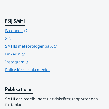
Följ SMHI
Länk till annan webbplats.
Facebook
Länk till annan webbplats.
X
Länk till annan webbplats.
SMHIs meteorologer på X
Länk till annan webbplats.
Linkedin
Länk till annan webbplats.
Instagram
Policy för sociala medier
Publikationer
SMHI ger regelbundet ut tidskrifter, rapporter och 
faktablad.