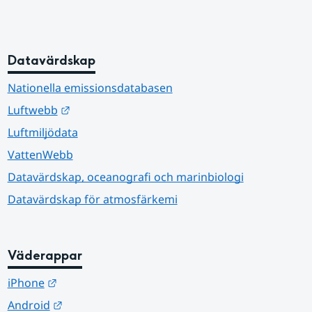
Datavärdskap
Nationella emissionsdatabasen
Länk till annan webbplats.
Luftwebb
Luftmiljödata
VattenWebb
Datavärdskap, oceanografi och marinbiologi
Datavärdskap för atmosfärkemi
Väderappar
Länk till annan webbplats.
iPhone
Länk till annan webbplats.
Android