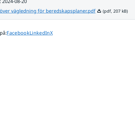
:
2024-08-20
Pdf, 207 kB.
 över vägledning för beredskapsplaner.pdf
(pdf, 207 kB)
Dela sidan på
Dela sidan på
Dela sidan på
 på
:
Facebook
LinkedIn
X