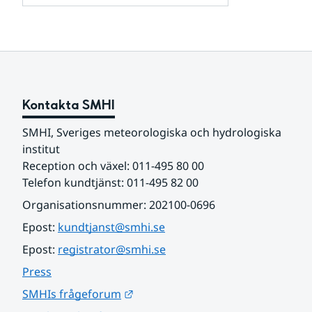
och
för
samarbetspartners
Om
webbplatsen
Kontakta SMHI
SMHI, Sveriges meteorologiska och hydrologiska 
institut
Reception och växel: 011-495 80 00
Telefon kundtjänst: 011-495 82 00
Organisationsnummer: 202100-0696
Epost: 
kundtjanst@smhi.se
Epost: 
registrator@smhi.se
Press
Länk till annan webbplats.
SMHIs frågeforum