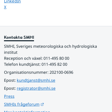
Dela sidan på
LinkedIn
Dela sidan på
X
Kontakta SMHI
SMHI, Sveriges meteorologiska och hydrologiska 
institut
Reception och växel: 011-495 80 00
Telefon kundtjänst: 011-495 82 00
Organisationsnummer: 202100-0696
Epost: 
kundtjanst@smhi.se
Epost: 
registrator@smhi.se
Press
Länk till annan webbplats.
SMHIs frågeforum