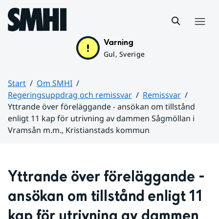
Hoppa till sidans innehåll
Meny
Varning
Gul, Sverige
Start
Om SMHI
Regeringsuppdrag och remissvar
Remissvar
Yttrande över föreläggande - ansökan om tillstånd
enligt 11 kap för utrivning av dammen Sågmöllan i
Vramsån m.m., Kristianstads kommun
Huvudinnehåll
Yttrande över föreläggande - 
ansökan om tillstånd enligt 11 
kap för utrivning av dammen 