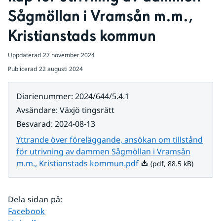
Sågmöllan i Vramsån m.m., 
Kristianstads kommun
Uppdaterad
27 november 2024
Publicerad
22 augusti 2024
Diarienummer
:
2024/644/5.4.1
Avsändare
:
Växjö tingsrätt
Besvarad
:
2024-08-13
Yttrande över föreläggande, ansökan om tillstånd
för utrivning av dammen Sågmöllan i Vramsån
Pdf, 88.5 kB.
m.m., Kristianstads kommun.pdf
(pdf, 88.5 kB)
Dela sidan på
:
Dela sidan på
Facebook