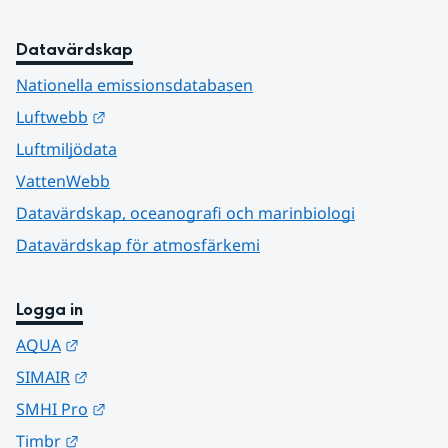
Datavärdskap
Nationella emissionsdatabasen
Länk till annan webbplats.
Luftwebb
Luftmiljödata
VattenWebb
Datavärdskap, oceanografi och marinbiologi
Datavärdskap för atmosfärkemi
Logga in
Länk till annan webbplats.
AQUA
Länk till annan webbplats.
SIMAIR
Länk till annan webbplats.
SMHI Pro
Länk till annan webbplats.
Timbr