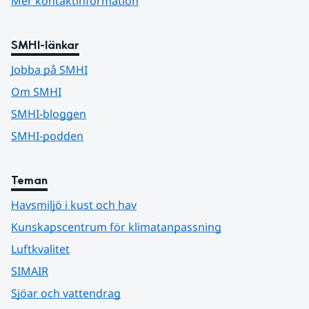
Mer kontaktinformation
SMHI-länkar
Jobba på SMHI
Om SMHI
SMHI-bloggen
SMHI-podden
Teman
Havsmiljö i kust och hav
Kunskapscentrum för klimatanpassning
Luftkvalitet
SIMAIR
Sjöar och vattendrag