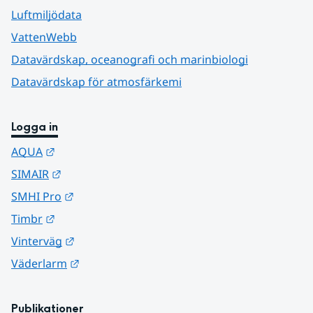
Luftmiljödata
VattenWebb
Datavärdskap, oceanografi och marinbiologi
Datavärdskap för atmosfärkemi
Logga in
Länk till annan webbplats.
AQUA
Länk till annan webbplats.
SIMAIR
Länk till annan webbplats.
SMHI Pro
Länk till annan webbplats.
Timbr
Länk till annan webbplats.
Vinterväg
Länk till annan webbplats.
Väderlarm
Publikationer