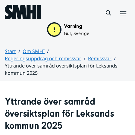
Hoppa till sidans innehåll
Meny
Varning
Gul, Sverige
Start
Om SMHI
Regeringsuppdrag och remissvar
Remissvar
Yttrande över samråd översiktsplan för Leksands
kommun 2025
Huvudinnehåll
Yttrande över samråd 
översiktsplan för Leksands 
kommun 2025