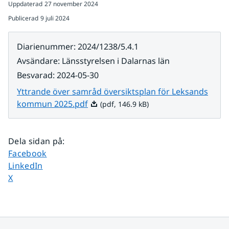
Uppdaterad
27 november 2024
Publicerad
9 juli 2024
Diarienummer
:
2024/1238/5.4.1
Avsändare
:
Länsstyrelsen i Dalarnas län
Besvarad
:
2024-05-30
Yttrande över samråd översiktsplan för Leksands
Pdf, 146.9 kB.
kommun 2025.pdf
(pdf, 146.9 kB)
Dela sidan på
:
Dela sidan på
Facebook
Dela sidan på
LinkedIn
Dela sidan på
X