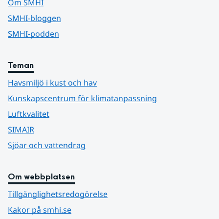
Om SMHI
SMHI-bloggen
SMHI-podden
Teman
Havsmiljö i kust och hav
Kunskapscentrum för klimatanpassning
Luftkvalitet
SIMAIR
Sjöar och vattendrag
Om webbplatsen
Tillgänglighetsredogörelse
Kakor på smhi.se