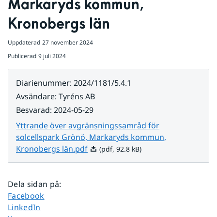
Markaryds kommun, 
Kronobergs län
Uppdaterad
27 november 2024
Publicerad
9 juli 2024
Diarienummer
:
2024/1181/5.4.1
Avsändare
:
Tyréns AB
Besvarad
:
2024-05-29
Yttrande över avgränsningssamråd för
solcellspark Grönö, Markaryds kommun,
Pdf, 92.8 kB.
Kronobergs län.pdf
(pdf, 92.8 kB)
Dela sidan på
:
Dela sidan på
Facebook
Dela sidan på
LinkedIn