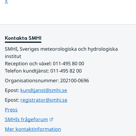
Dela sidan på
X
Kontakta SMHI
SMHI, Sveriges meteorologiska och hydrologiska 
institut
Reception och växel: 011-495 80 00
Telefon kundtjänst: 011-495 82 00
Organisationsnummer: 202100-0696
Epost: 
kundtjanst@smhi.se
Epost: 
registrator@smhi.se
Press
Länk till annan webbplats.
SMHIs frågeforum
Mer kontaktinformation