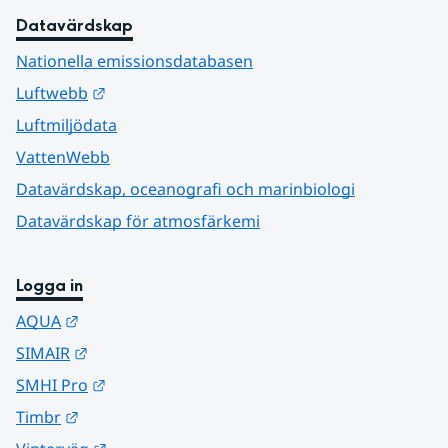
Datavärdskap
Nationella emissionsdatabasen
Länk till annan webbplats.
Luftwebb
Luftmiljödata
VattenWebb
Datavärdskap, oceanografi och marinbiologi
Datavärdskap för atmosfärkemi
Logga in
Länk till annan webbplats.
AQUA
Länk till annan webbplats.
SIMAIR
Länk till annan webbplats.
SMHI Pro
Länk till annan webbplats.
Timbr