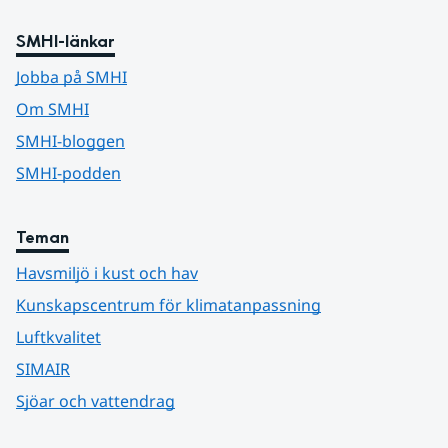
SMHI-länkar
Jobba på SMHI
Om SMHI
SMHI-bloggen
SMHI-podden
Teman
Havsmiljö i kust och hav
Kunskapscentrum för klimatanpassning
Luftkvalitet
SIMAIR
Sjöar och vattendrag