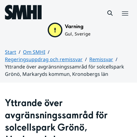
Hoppa till sidans innehåll
Meny
Varning
Gul, Sverige
Start
Om SMHI
Regeringsuppdrag och remissvar
Remissvar
Yttrande över avgränsningssamråd för solcellspark
Grönö, Markaryds kommun, Kronobergs län
Huvudinnehåll
Yttrande över 
avgränsningssamråd för 
solcellspark Grönö, 