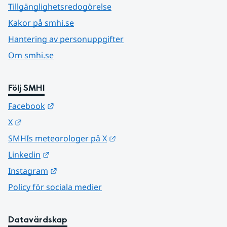
Tillgänglighetsredogörelse
Kakor på smhi.se
Hantering av personuppgifter
Om smhi.se
Följ SMHI
Länk till annan webbplats.
Facebook
Länk till annan webbplats.
X
Länk till annan webbplats.
SMHIs meteorologer på X
Länk till annan webbplats.
Linkedin
Länk till annan webbplats.
Instagram
Policy för sociala medier
Datavärdskap