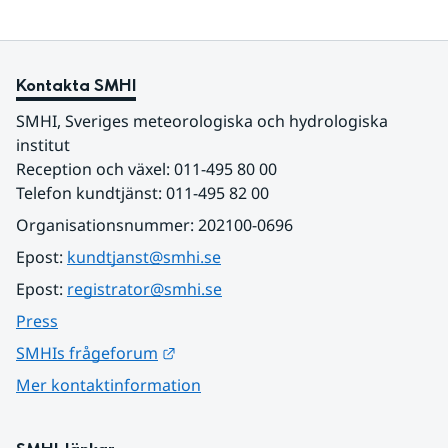
Kontakta SMHI
SMHI, Sveriges meteorologiska och hydrologiska 
institut
Reception och växel: 011-495 80 00
Telefon kundtjänst: 011-495 82 00
Organisationsnummer: 202100-0696
Epost: 
kundtjanst@smhi.se
Epost: 
registrator@smhi.se
Press
Länk till annan webbplats.
SMHIs frågeforum
Mer kontaktinformation