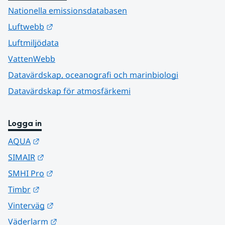
Nationella emissionsdatabasen
Länk till annan webbplats.
Luftwebb
Luftmiljödata
VattenWebb
Datavärdskap, oceanografi och marinbiologi
Datavärdskap för atmosfärkemi
Logga in
Länk till annan webbplats.
AQUA
Länk till annan webbplats.
SIMAIR
Länk till annan webbplats.
SMHI Pro
Länk till annan webbplats.
Timbr
Länk till annan webbplats.
Vinterväg
Länk till annan webbplats.
Väderlarm