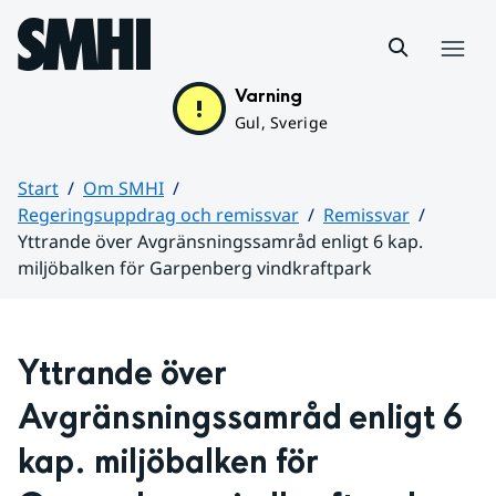
Hoppa till sidans innehåll
Meny
Varning
Gul, Sverige
Start
Om SMHI
Regeringsuppdrag och remissvar
Remissvar
Yttrande över Avgränsningssamråd enligt 6 kap.
miljöbalken för Garpenberg vindkraftpark
Huvudinnehåll
Yttrande över 
Avgränsningssamråd enligt 6 
kap. miljöbalken för 