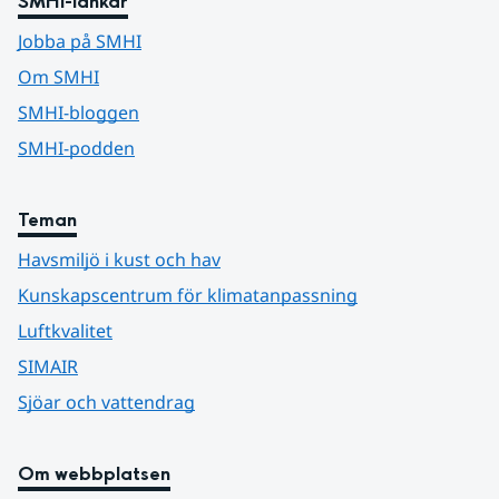
SMHI-länkar
Jobba på SMHI
Om SMHI
SMHI-bloggen
SMHI-podden
Teman
Havsmiljö i kust och hav
Kunskapscentrum för klimatanpassning
Luftkvalitet
SIMAIR
Sjöar och vattendrag
Om webbplatsen