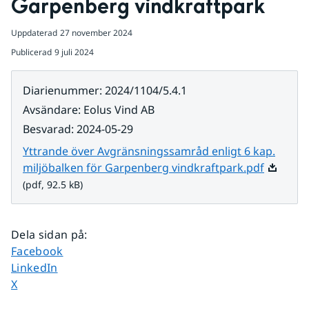
Garpenberg vindkraftpark
Uppdaterad
27 november 2024
Publicerad
9 juli 2024
Diarienummer
:
2024/1104/5.4.1
Avsändare
:
Eolus Vind AB
Besvarad
:
2024-05-29
Yttrande över Avgränsningssamråd enligt 6 kap.
Pdf, 92.5
miljöbalken för Garpenberg vindkraftpark.pdf
(pdf, 92.5 kB)
Dela sidan på
:
Dela sidan på
Facebook
Dela sidan på
LinkedIn
Dela sidan på
X