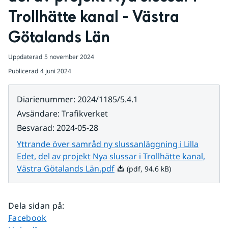
Trollhätte kanal - Västra 
Götalands Län
Uppdaterad
5 november 2024
Publicerad
4 juni 2024
Diarienummer
:
2024/1185/5.4.1
Avsändare
:
Trafikverket
Besvarad
:
2024-05-28
Yttrande över samråd ny slussanläggning i Lilla
Edet, del av projekt Nya slussar i Trollhätte kanal,
Pdf, 94.6 kB.
Västra Götalands Län.pdf
(pdf, 94.6 kB)
Dela sidan på
:
Dela sidan på
Facebook