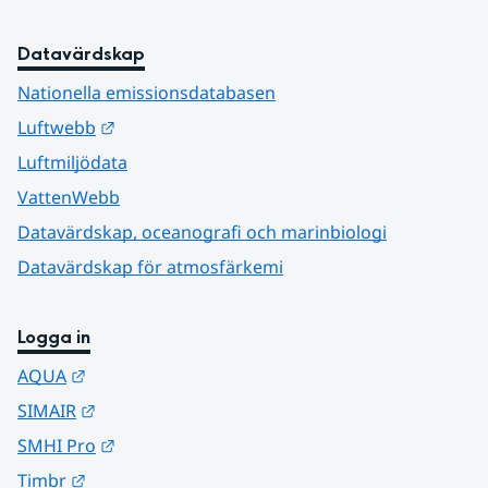
Datavärdskap
Nationella emissionsdatabasen
Länk till annan webbplats.
Luftwebb
Luftmiljödata
VattenWebb
Datavärdskap, oceanografi och marinbiologi
Datavärdskap för atmosfärkemi
Logga in
Länk till annan webbplats.
AQUA
Länk till annan webbplats.
SIMAIR
Länk till annan webbplats.
SMHI Pro
Länk till annan webbplats.
Timbr