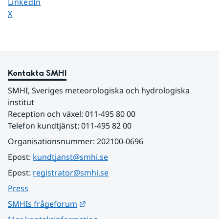
Dela sidan på
LinkedIn
Dela sidan på
X
Kontakta SMHI
SMHI, Sveriges meteorologiska och hydrologiska 
institut
Reception och växel: 011-495 80 00
Telefon kundtjänst: 011-495 82 00
Organisationsnummer: 202100-0696
Epost: 
kundtjanst@smhi.se
Epost: 
registrator@smhi.se
Press
Länk till annan webbplats.
SMHIs frågeforum