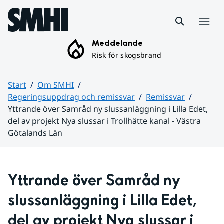
Hoppa till sidans innehåll
Meny
Meddelande
Risk för skogsbrand
Start
Om SMHI
Regeringsuppdrag och remissvar
Remissvar
Yttrande över Samråd ny slussanläggning i Lilla Edet,
del av projekt Nya slussar i Trollhätte kanal - Västra
Götalands Län
Huvudinnehåll
Yttrande över Samråd ny 
slussanläggning i Lilla Edet, 
del av projekt Nya slussar i 