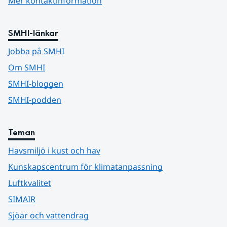
Mer kontaktinformation
SMHI-länkar
Jobba på SMHI
Om SMHI
SMHI-bloggen
SMHI-podden
Teman
Havsmiljö i kust och hav
Kunskapscentrum för klimatanpassning
Luftkvalitet
SIMAIR
Sjöar och vattendrag