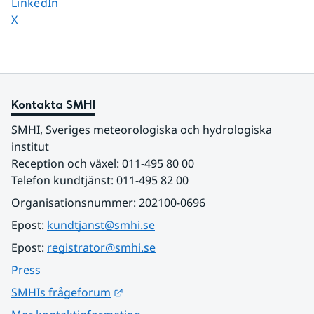
Dela sidan på
LinkedIn
Dela sidan på
X
Kontakta SMHI
SMHI, Sveriges meteorologiska och hydrologiska 
institut
Reception och växel: 011-495 80 00
Telefon kundtjänst: 011-495 82 00
Organisationsnummer: 202100-0696
Epost: 
kundtjanst@smhi.se
Epost: 
registrator@smhi.se
Press
Länk till annan webbplats.
SMHIs frågeforum