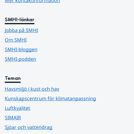
Mer kontaktinformation
SMHI-länkar
Jobba på SMHI
Om SMHI
SMHI-bloggen
SMHI-podden
Teman
Havsmiljö i kust och hav
Kunskapscentrum för klimatanpassning
Luftkvalitet
SIMAIR
Sjöar och vattendrag