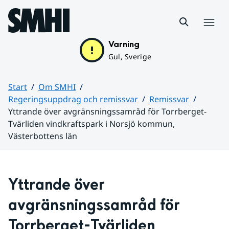
Hoppa till sidans innehåll
Meny
Varning
Gul, Sverige
Start
Om SMHI
Regeringsuppdrag och remissvar
Remissvar
Yttrande över avgränsningssamråd för Torrberget-
Tvärliden vindkraftspark i Norsjö kommun,
Västerbottens län
Huvudinnehåll
Yttrande över 
avgränsningssamråd för 
Torrberget-Tvärliden 