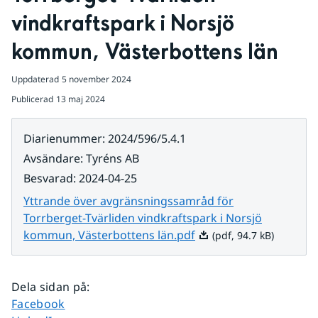
vindkraftspark i Norsjö 
kommun, Västerbottens län
Uppdaterad
5 november 2024
Publicerad
13 maj 2024
Diarienummer
:
2024/596/5.4.1
Avsändare
:
Tyréns AB
Besvarad
:
2024-04-25
Yttrande över avgränsningssamråd för
Torrberget-Tvärliden vindkraftspark i Norsjö
Pdf, 94.7 kB.
kommun, Västerbottens län.pdf
(pdf, 94.7 kB)
Dela sidan på
:
Dela sidan på
Facebook