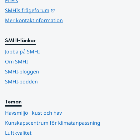
Press
Länk till annan webbplats.
SMHIs frågeforum
Mer kontaktinformation
SMHI-länkar
Jobba på SMHI
Om SMHI
SMHI-bloggen
SMHI-podden
Teman
Havsmiljö i kust och hav
Kunskapscentrum för klimatanpassning
Luftkvalitet