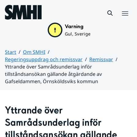
Hoppa till sidans innehåll
Meny
Varning
Gul, Sverige
Start
Om SMHI
Regeringsuppdrag och remissvar
Remissvar
Yttrande över Samrådsunderlag inför
tillståndsansökan gällande åtgärdande av
Gafseldammen, Örnsköldsviks kommun
Huvudinnehåll
Yttrande över 
Samrådsunderlag inför 
tillståndsansökan gällande 