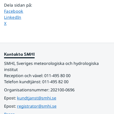
Dela sidan på
:
Dela sidan på
Facebook
Dela sidan på
LinkedIn
Dela sidan på
X
Kontakta SMHI
SMHI, Sveriges meteorologiska och hydrologiska 
institut
Reception och växel: 011-495 80 00
Telefon kundtjänst: 011-495 82 00
Organisationsnummer: 202100-0696
Epost: 
kundtjanst@smhi.se
Epost: 
registrator@smhi.se