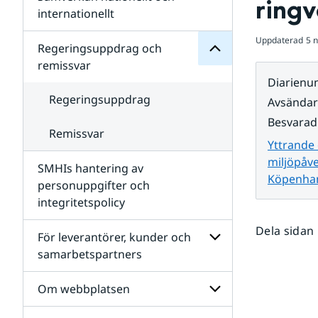
ring
Undersidor
för
internationellt
SMHIs
Undersidor
organisation
Uppdaterad
5 
för
Regeringsuppdrag och
Samverkan
remissvar
nationellt
Diarien
och
internationellt
Regeringsuppdrag
Avsända
Besvarad
Remissvar
Yttrande
miljöpåv
SMHIs hantering av
Köpenha
personuppgifter och
integritetspolicy
Dela sidan
För leverantörer, kunder och
samarbetspartners
Undersidor
för
Om webbplatsen
För
leverantörer,