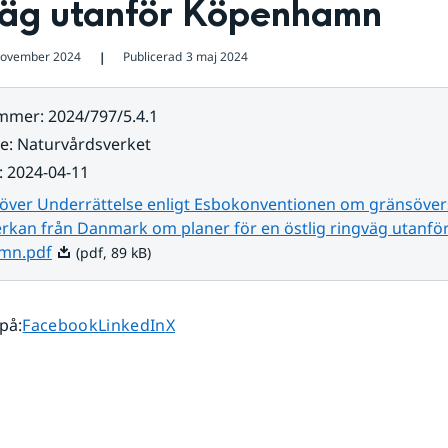
väg utanför Köpenhamn
november 2024
Publicerad
3 maj 2024
❘
ummer
:
2024/797/5.4.1
re
:
Naturvårdsverket
:
2024-04-11
 över Underrättelse enligt Esbokonventionen om gränsöve
erkan från Danmark om planer för en östlig ringväg utanfö
Pdf, 89 kB.
mn.pdf
(pdf, 89 kB)
Dela sidan på
Dela sidan på
Dela sidan på
 på
:
Facebook
LinkedIn
X