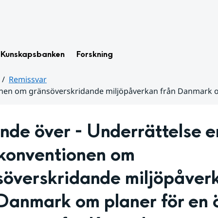
Kunskapsbanken
Forskning
Remissvar
ionen om gränsöverskridande miljöpåverkan från Danmark 
nde över - Underrättelse en
konventionen om 
söverskridande miljöpåverk
Danmark om planer för en ös