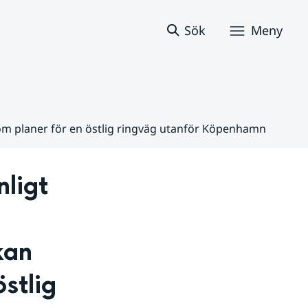
Sök
Meny
om planer för en östlig ringväg utanför Köpenhamn
ligt 
an 
tlig 