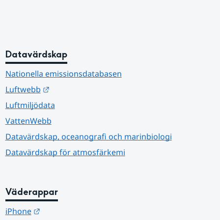
Datavärdskap
Nationella emissionsdatabasen
Länk till annan webbplats.
Luftwebb
Luftmiljödata
VattenWebb
Datavärdskap, oceanografi och marinbiologi
Datavärdskap för atmosfärkemi
Väderappar
Länk till annan webbplats.
iPhone