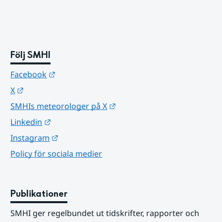
Följ SMHI
Länk till annan webbplats.
Facebook
Länk till annan webbplats.
X
Länk till annan webbplats.
SMHIs meteorologer på X
Länk till annan webbplats.
Linkedin
Länk till annan webbplats.
Instagram
Policy för sociala medier
Publikationer
SMHI ger regelbundet ut tidskrifter, rapporter och 