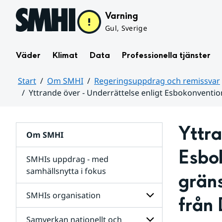
Hoppa till sidans innehåll
Varning
Gul, Sverige
Väder
Klimat
Data
Professionella tjänster
Start
Om SMHI
Regeringsuppdrag och remissvar
Yttrande över - Underrättelse enligt Esbokonvent
Huvudinnehåll
Yttra
Om SMHI
Esbo
SMHIs uppdrag - med
samhällsnytta i fokus
grän
remissvar
SMHIs organisation
från 
och
Regeringsuppdrag
Samverkan nationellt och
för
Undersidor