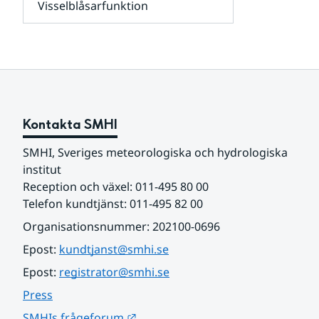
Visselblåsarfunktion
kunder
Undersidor
och
för
samarbetspartners
Om
webbplatsen
Kontakta SMHI
SMHI, Sveriges meteorologiska och hydrologiska 
institut
Reception och växel: 011-495 80 00
Telefon kundtjänst: 011-495 82 00
Organisationsnummer: 202100-0696
Epost: 
kundtjanst@smhi.se
Epost: 
registrator@smhi.se
Press
Länk till annan webbplats.
SMHIs frågeforum