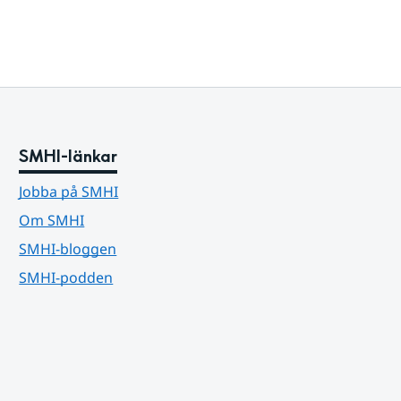
SMHI-länkar
Jobba på SMHI
Om SMHI
SMHI-bloggen
SMHI-podden