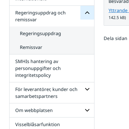
Besvarad
SMHIs
Undersidor
organisation
Yttrande 
för
Regeringsuppdrag och
Samverkan
142.5 kB)
remissvar
nationellt
och
internationellt
Regeringsuppdrag
Dela sidan
Remissvar
SMHIs hantering av
personuppgifter och
integritetspolicy
För leverantörer, kunder och
samarbetspartners
Undersidor
för
Om webbplatsen
För
leverantörer,
Visselblåsarfunktion
kunder
Undersidor