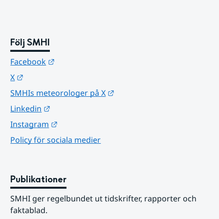
Följ SMHI
Länk till annan webbplats.
Facebook
Länk till annan webbplats.
X
Länk till annan webbplats.
SMHIs meteorologer på X
Länk till annan webbplats.
Linkedin
Länk till annan webbplats.
Instagram
Policy för sociala medier
Publikationer
SMHI ger regelbundet ut tidskrifter, rapporter och 
faktablad.