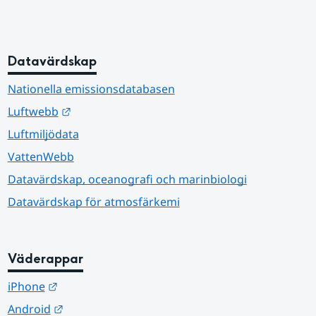
Datavärdskap
Nationella emissionsdatabasen
Länk till annan webbplats.
Luftwebb
Luftmiljödata
VattenWebb
Datavärdskap, oceanografi och marinbiologi
Datavärdskap för atmosfärkemi
Väderappar
Länk till annan webbplats.
iPhone
Länk till annan webbplats.
Android