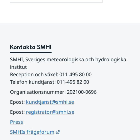
och
för
samarbetspartners
Om
webbplatsen
Kontakta SMHI
SMHI, Sveriges meteorologiska och hydrologiska 
institut
Reception och växel: 011-495 80 00
Telefon kundtjänst: 011-495 82 00
Organisationsnummer: 202100-0696
Epost: 
kundtjanst@smhi.se
Epost: 
registrator@smhi.se
Press
Länk till annan webbplats.
SMHIs frågeforum