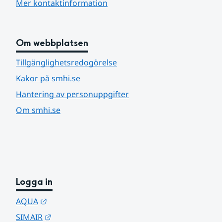
Mer kontaktinformation
Om webbplatsen
Tillgänglighetsredogörelse
Kakor på smhi.se
Hantering av personuppgifter
Om smhi.se
Logga in
Länk till annan webbplats.
AQUA
Länk till annan webbplats.
SIMAIR