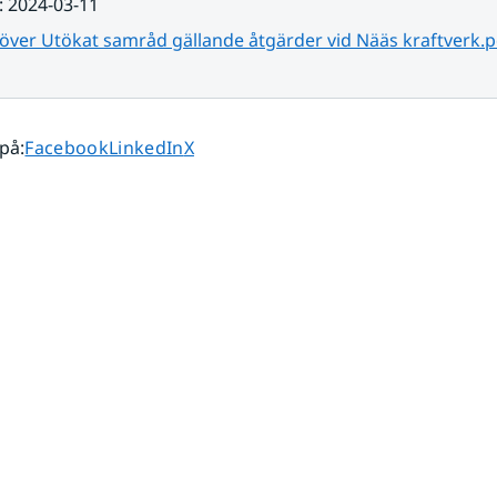
:
2024-03-11
över Utökat samråd gällande åtgärder vid Nääs kraftverk.p
Dela sidan på
Dela sidan på
Dela sidan på
 på
:
Facebook
LinkedIn
X