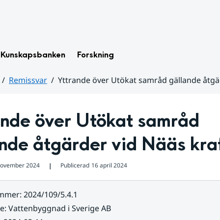
Kunskapsbanken
Forskning
Remissvar
Yttrande över Utökat samråd gällande åtgä
ande över Utökat samråd 
nde åtgärder vid Nääs kra
november 2024
Publicerad
16 april 2024
❘
ummer
:
2024/109/5.4.1
re
:
Vattenbyggnad i Sverige AB