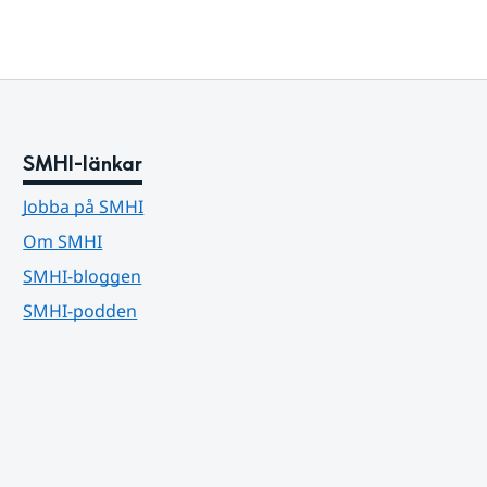
SMHI-länkar
Jobba på SMHI
Om SMHI
SMHI-bloggen
SMHI-podden