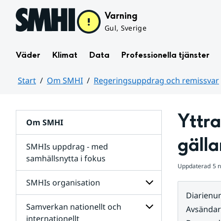
Hoppa till sidans innehåll
Varning
Gul, Sverige
Väder
Klimat
Data
Professionella tjänster
Start
Om SMHI
Regeringsuppdrag och remissvar
Huvudinnehåll
Yttr
Om SMHI
gälla
SMHIs uppdrag - med
samhällsnytta i fokus
Uppdaterad
5 
remissvar
SMHIs organisation
och
Diarien
Regeringsuppdrag
Samverkan nationellt och
för
Undersidor
Avsända
Undersidor
för
internationellt