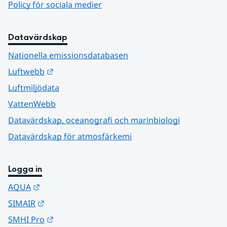
Policy för sociala medier
Datavärdskap
Nationella emissionsdatabasen
Länk till annan webbplats.
Luftwebb
Luftmiljödata
VattenWebb
Datavärdskap, oceanografi och marinbiologi
Datavärdskap för atmosfärkemi
Logga in
Länk till annan webbplats.
AQUA
Länk till annan webbplats.
SIMAIR
Länk till annan webbplats.
SMHI Pro