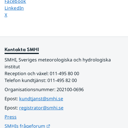
Dela sidan på
Facebook
Dela sidan på
LinkedIn
Dela sidan på
X
Kontakta SMHI
SMHI, Sveriges meteorologiska och hydrologiska 
institut
Reception och växel: 011-495 80 00
Telefon kundtjänst: 011-495 82 00
Organisationsnummer: 202100-0696
Epost: 
kundtjanst@smhi.se
Epost: 
registrator@smhi.se
Press
Länk till annan webbplats.
SMHIs frågeforum