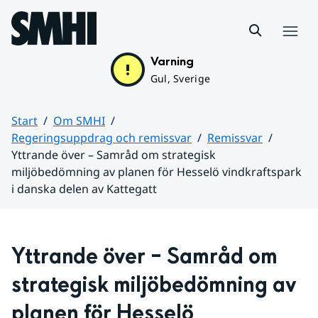
Hoppa till sidans innehåll
Meny
Varning
Gul, Sverige
Start
Om SMHI
Regeringsuppdrag och remissvar
Remissvar
Yttrande över – Samråd om strategisk
miljöbedömning av planen för Hesselö vindkraftspark
i danska delen av Kattegatt
Huvudinnehåll
Yttrande över – Samråd om 
strategisk miljöbedömning av 
planen för Hesselö 