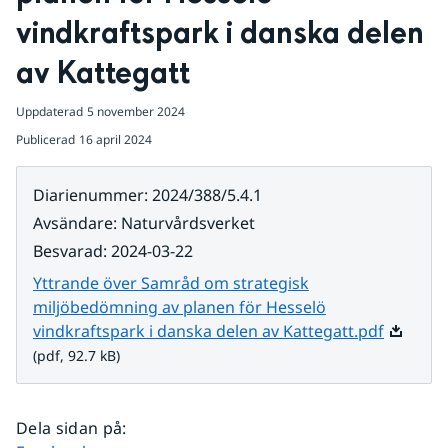
vindkraftspark i danska delen 
av Kattegatt
Uppdaterad
5 november 2024
Publicerad
16 april 2024
Diarienummer
:
2024/388/5.4.1
Avsändare
:
Naturvårdsverket
Besvarad
:
2024-03-22
Yttrande över Samråd om strategisk
miljöbedömning av planen för Hesselö
Pdf, 92.7
vindkraftspark i danska delen av Kattegatt.pdf
(pdf, 92.7 kB)
Dela sidan på
: