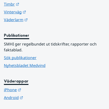
Länk till annan webbplats.
Timbr
Länk till annan webbplats.
Vinterväg
Länk till annan webbplats.
Väderlarm
Publikationer
SMHI ger regelbundet ut tidskrifter, rapporter och 
faktablad.
Sök publikationer
Nyhetsbladet Medvind
Väderappar
Länk till annan webbplats.
iPhone
Länk till annan webbplats.
Android