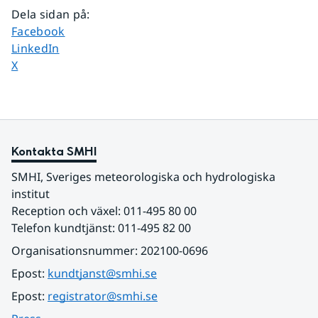
Dela sidan på
:
Dela sidan på
Facebook
Dela sidan på
LinkedIn
Dela sidan på
X
Kontakta SMHI
SMHI, Sveriges meteorologiska och hydrologiska 
institut
Reception och växel: 011-495 80 00
Telefon kundtjänst: 011-495 82 00
Organisationsnummer: 202100-0696
Epost: 
kundtjanst@smhi.se
Epost: 
registrator@smhi.se