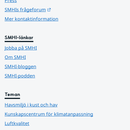
Press
Länk till annan webbplats.
SMHIs frågeforum
Mer kontaktinformation
SMHI-länkar
Jobba på SMHI
Om SMHI
SMHI-bloggen
SMHI-podden
Teman
Havsmiljö i kust och hav
Kunskapscentrum för klimatanpassning
Luftkvalitet