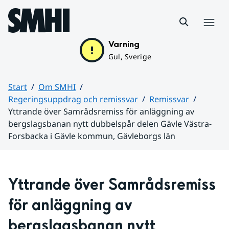
Hoppa till sidans innehåll
Meny
Varning
Gul, Sverige
Start
Om SMHI
Regeringsuppdrag och remissvar
Remissvar
Yttrande över Samrådsremiss för anläggning av
bergslagsbanan nytt dubbelspår delen Gävle Västra-
Forsbacka i Gävle kommun, Gävleborgs län
Huvudinnehåll
Yttrande över Samrådsremiss 
för anläggning av 
bergslagsbanan nytt 