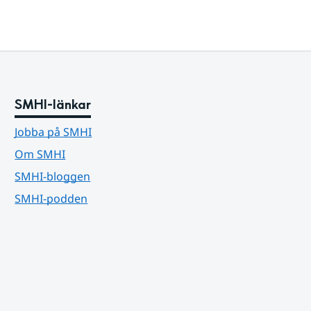
SMHI-länkar
Jobba på SMHI
Om SMHI
SMHI-bloggen
SMHI-podden