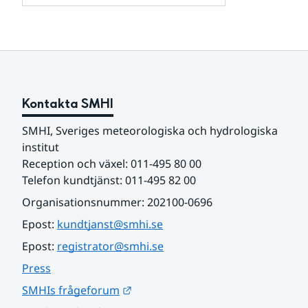
och
för
samarbetspartners
Om
webbplatsen
Kontakta SMHI
SMHI, Sveriges meteorologiska och hydrologiska 
institut
Reception och växel: 011-495 80 00
Telefon kundtjänst: 011-495 82 00
Organisationsnummer: 202100-0696
Epost: 
kundtjanst@smhi.se
Epost: 
registrator@smhi.se
Press
Länk till annan webbplats.
SMHIs frågeforum