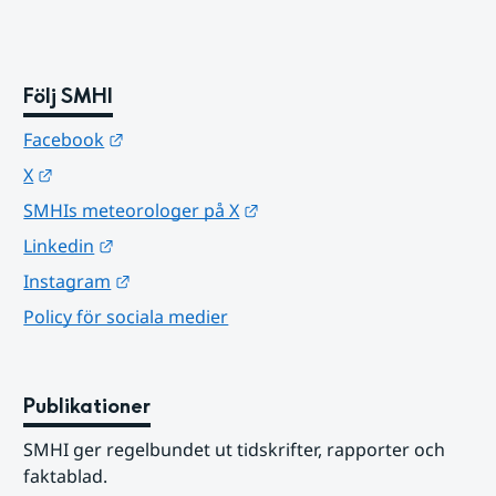
Följ SMHI
Länk till annan webbplats.
Facebook
Länk till annan webbplats.
X
Länk till annan webbplats.
SMHIs meteorologer på X
Länk till annan webbplats.
Linkedin
Länk till annan webbplats.
Instagram
Policy för sociala medier
Publikationer
SMHI ger regelbundet ut tidskrifter, rapporter och 
faktablad.