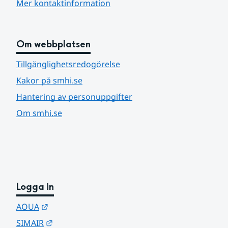
Mer kontaktinformation
Om webbplatsen
Tillgänglighetsredogörelse
Kakor på smhi.se
Hantering av personuppgifter
Om smhi.se
Logga in
Länk till annan webbplats.
AQUA
Länk till annan webbplats.
SIMAIR