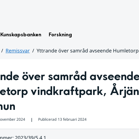
Kunskapsbanken
Forskning
Remissvar
Yttrande över samråd avseende Humletorp
ande över samråd avseende
torp vindkraftpark, Årjän
mun
november 2024
Publicerad
13 februari 2024
❘
ummer
:
2023/39/5.4.1