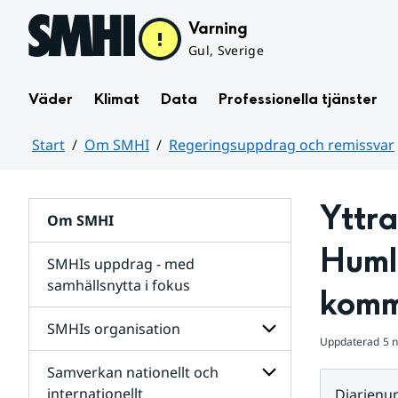
Hoppa till sidans innehåll
Varning
Gul, Sverige
Väder
Klimat
Data
Professionella tjänster
Start
Om SMHI
Regeringsuppdrag och remissvar
Huvudinnehåll
Yttr
Om SMHI
Humle
SMHIs uppdrag - med
samhällsnytta i fokus
kom
remissvar
SMHIs organisation
och
Uppdaterad
5 
Regeringsuppdrag
Samverkan nationellt och
för
Undersidor
Undersidor
för
internationellt
Diarien