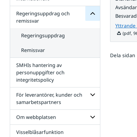
SMHIs
Undersidor
Avsända
organisation
för
Regeringsuppdrag och
Besvarad
Samverkan
remissvar
nationellt
Yttrande
och
(pdf, 9
internationellt
Regeringsuppdrag
Remissvar
Dela sidan
SMHIs hantering av
personuppgifter och
integritetspolicy
För leverantörer, kunder och
samarbetspartners
Undersidor
för
Om webbplatsen
För
leverantörer,
Visselblåsarfunktion
kunder
Undersidor