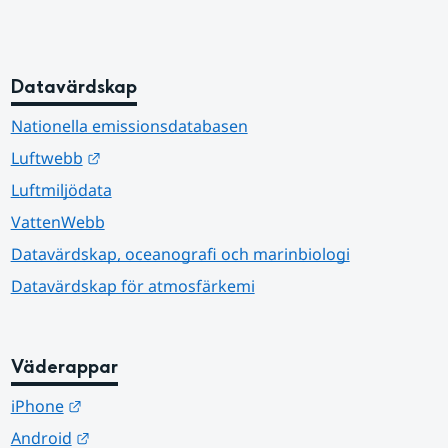
Datavärdskap
Nationella emissionsdatabasen
Länk till annan webbplats.
Luftwebb
Luftmiljödata
VattenWebb
Datavärdskap, oceanografi och marinbiologi
Datavärdskap för atmosfärkemi
Väderappar
Länk till annan webbplats.
iPhone
Länk till annan webbplats.
Android