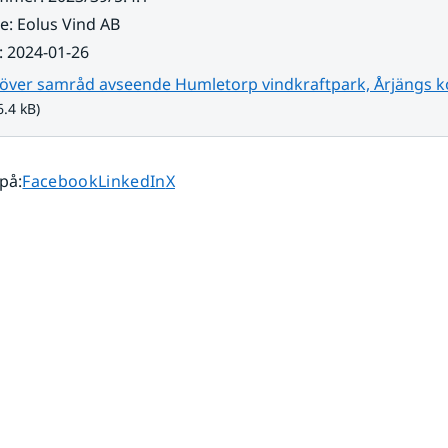
re
:
Eolus Vind AB
:
2024-01-26
 över samråd avseende Humletorp vindkraftpark, Årjängs
6.4 kB)
Dela sidan på
Dela sidan på
Dela sidan på
 på
:
Facebook
LinkedIn
X