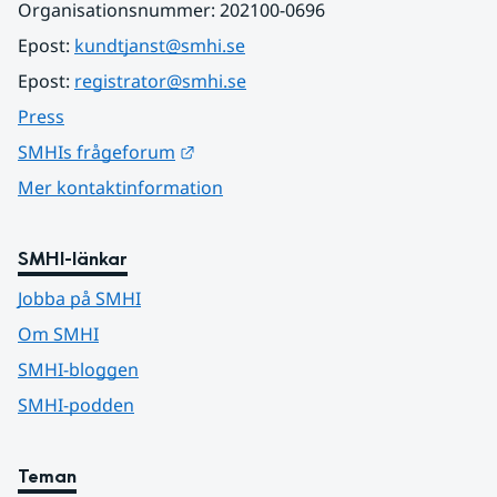
Organisationsnummer: 202100-0696
Epost: 
kundtjanst@smhi.se
Epost: 
registrator@smhi.se
Press
Länk till annan webbplats.
SMHIs frågeforum
Mer kontaktinformation
SMHI-länkar
Jobba på SMHI
Om SMHI
SMHI-bloggen
SMHI-podden
Teman