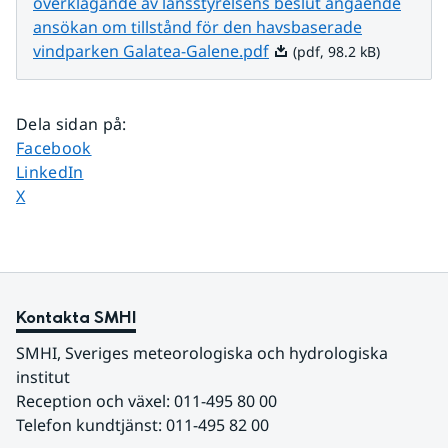
överklagande av länsstyrelsens beslut angående
ansökan om tillstånd för den havsbaserade
Pdf, 98.2 kB.
vindparken Galatea-Galene.pdf
(pdf, 98.2 kB)
Dela sidan på
:
Dela sidan på
Facebook
Dela sidan på
LinkedIn
Dela sidan på
X
Kontakta SMHI
SMHI, Sveriges meteorologiska och hydrologiska 
institut
Reception och växel: 011-495 80 00
Telefon kundtjänst: 011-495 82 00