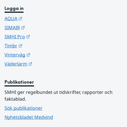
Logga in
Länk till annan webbplats.
AQUA
Länk till annan webbplats.
SIMAIR
Länk till annan webbplats.
SMHI Pro
Länk till annan webbplats.
Timbr
Länk till annan webbplats.
Vinterväg
Länk till annan webbplats.
Väderlarm
Publikationer
SMHI ger regelbundet ut tidskrifter, rapporter och 
faktablad.
Sök publikationer
Nyhetsbladet Medvind