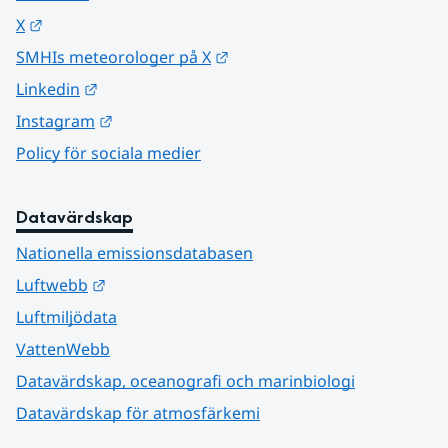
Länk till annan webbplats.
X
Länk till annan webbplats.
SMHIs meteorologer på X
Länk till annan webbplats.
Linkedin
Länk till annan webbplats.
Instagram
Policy för sociala medier
Datavärdskap
Nationella emissionsdatabasen
Länk till annan webbplats.
Luftwebb
Luftmiljödata
VattenWebb
Datavärdskap, oceanografi och marinbiologi
Datavärdskap för atmosfärkemi