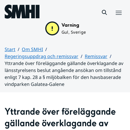
Hoppa till sidans innehåll
Meny
Varning
Gul, Sverige
Start
Om SMHI
Regeringsuppdrag och remissvar
Remissvar
Yttrande över föreläggande gällande överklagande av
länsstyrelsens beslut angående ansökan om tillstånd
enligt 7 kap. 28 a § miljöbalken för den havsbaserade
vindparken Galatea-Galene
Huvudinnehåll
Yttrande över föreläggande 
gällande överklagande av 