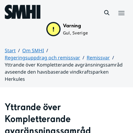
Hoppa till sidans innehåll
Meny
Varning
Gul, Sverige
Start
Om SMHI
Regeringsuppdrag och remissvar
Remissvar
Yttrande över Kompletterande avgränsningssamråd
avseende den havsbaserade vindkraftsparken
Herkules
Huvudinnehåll
Yttrande över 
Kompletterande 
avgränsningssamråd 