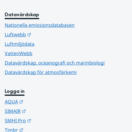
Datavärdskap
Nationella emissionsdatabasen
Länk till annan webbplats.
Luftwebb
Luftmiljödata
VattenWebb
Datavärdskap, oceanografi och marinbiologi
Datavärdskap för atmosfärkemi
Logga in
Länk till annan webbplats.
AQUA
Länk till annan webbplats.
SIMAIR
Länk till annan webbplats.
SMHI Pro
Länk till annan webbplats.
Timbr