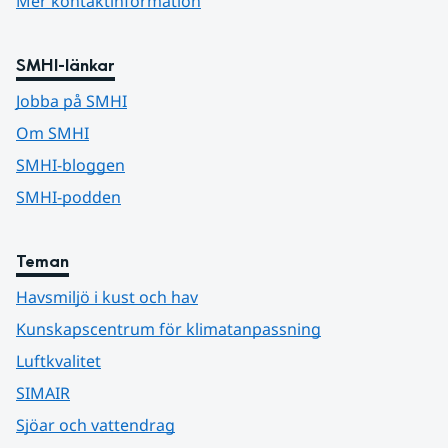
Mer kontaktinformation
SMHI-länkar
Jobba på SMHI
Om SMHI
SMHI-bloggen
SMHI-podden
Teman
Havsmiljö i kust och hav
Kunskapscentrum för klimatanpassning
Luftkvalitet
SIMAIR
Sjöar och vattendrag