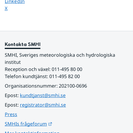
Dela sidan på
LinkedIn
Dela sidan på
X
Kontakta SMHI
SMHI, Sveriges meteorologiska och hydrologiska 
institut
Reception och växel: 011-495 80 00
Telefon kundtjänst: 011-495 82 00
Organisationsnummer: 202100-0696
Epost: 
kundtjanst@smhi.se
Epost: 
registrator@smhi.se
Press
Länk till annan webbplats.
SMHIs frågeforum