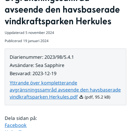
avseende den havsbaserade 
vindkraftsparken Herkules
Uppdaterad
5 november 2024
Publicerad
19 januari 2024
Diarienummer
:
2023/98/5.4.1
Avsändare
:
Sea Sapphire
Besvarad
:
2023-12-19
Yttrande över kompletterande
avgränsningssamråd avseende den havsbaserade
Pdf, 95.2 kB.
vindkraftsparken Herkules.pdf
(pdf, 95.2 kB)
Dela sidan på
:
Dela sidan på
Facebook