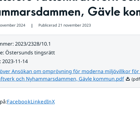
mmarsdammen, Gävle ko
november 2024
Publicerad
21 november 2023
❘
ummer
:
2023/2328/10.1
re
:
Östersunds tingsrätt
:
2023-11-14
 över Ansökan om omprövning för moderna miljövillkor för 
Pdf, 14
aftverk och Nyhammarsdammen, Gävle kommun.pdf
(pdf
Dela sidan på
Dela sidan på
Dela sidan på
 på
:
Facebook
LinkedIn
X