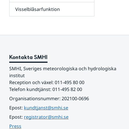
leverantörer,
Visselblåsarfunktion
kunder
Undersidor
och
för
samarbetspartners
Om
webbplatsen
Kontakta SMHI
SMHI, Sveriges meteorologiska och hydrologiska 
institut
Reception och växel: 011-495 80 00
Telefon kundtjänst: 011-495 82 00
Organisationsnummer: 202100-0696
Epost: 
kundtjanst@smhi.se
Epost: 
registrator@smhi.se
Press