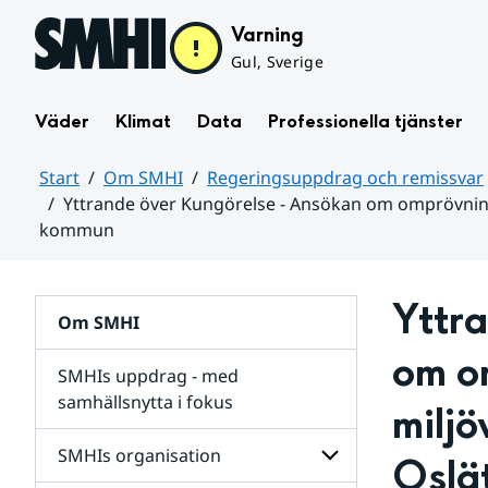
Hoppa till sidans innehåll
Varning
Gul, Sverige
Väder
Klimat
Data
Professionella tjänster
Start
Om SMHI
Regeringsuppdrag och remissvar
Yttrande över Kungörelse - Ansökan om omprövning
kommun
Huvudinnehåll
Yttra
Om SMHI
om o
SMHIs uppdrag - med
samhällsnytta i fokus
miljö
remissvar
SMHIs organisation
Oslät
och