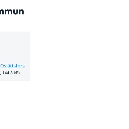
mmun
Oslättsfors
4.8 kB.
, 144.8 kB)