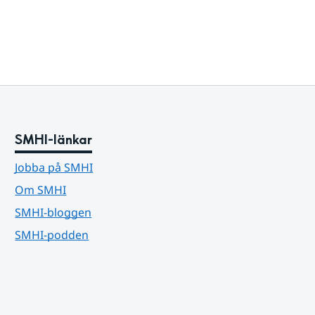
SMHI-länkar
Jobba på SMHI
Om SMHI
SMHI-bloggen
SMHI-podden