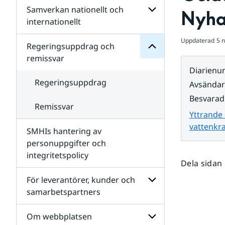
Regeringsuppdrag
Samverkan nationellt och
för
Undersidor
Nyha
Undersidor
för
internationellt
SMHIs
Undersidor
organisation
Uppdaterad
5 
för
Regeringsuppdrag och
Samverkan
remissvar
nationellt
Diarien
och
internationellt
Regeringsuppdrag
Avsända
Besvarad
Remissvar
Yttrande
vattenkr
SMHIs hantering av
personuppgifter och
integritetspolicy
Dela sidan
För leverantörer, kunder och
samarbetspartners
Undersidor
för
Om webbplatsen
För