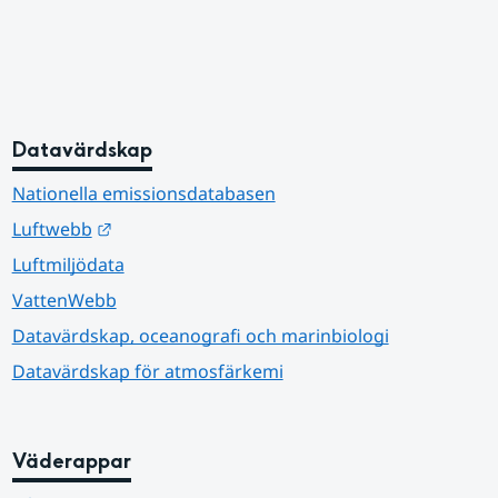
Datavärdskap
Nationella emissionsdatabasen
Länk till annan webbplats.
Luftwebb
Luftmiljödata
VattenWebb
Datavärdskap, oceanografi och marinbiologi
Datavärdskap för atmosfärkemi
Väderappar