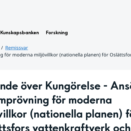
Kunskapsbanken
Forskning
Remissvar
 för moderna miljövillkor (nationella planen) för Oslätt
nde över Kungörelse - Ans
mprövning för moderna 
villkor (nationella planen) fö
tsfors vattenkraftverk och 