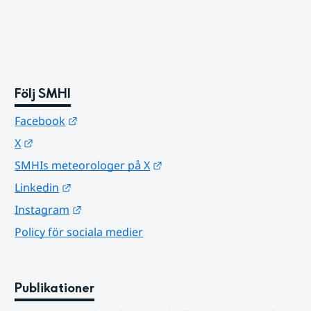
Följ SMHI
Länk till annan webbplats.
Facebook
Länk till annan webbplats.
X
Länk till annan webbplats.
SMHIs meteorologer på X
Länk till annan webbplats.
Linkedin
Länk till annan webbplats.
Instagram
Policy för sociala medier
Publikationer