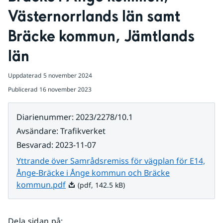
Västernorrlands län samt 
Bräcke kommun, Jämtlands 
län
Uppdaterad
5 november 2024
Publicerad
16 november 2023
Diarienummer
:
2023/2278/10.1
Avsändare
:
Trafikverket
Besvarad
:
2023-11-07
Yttrande över Samrådsremiss för vägplan för E14,
Ånge-Bräcke i Ånge kommun och Bräcke
Pdf, 142.5 kB.
kommun.pdf
(pdf, 142.5 kB)
Dela sidan på
: