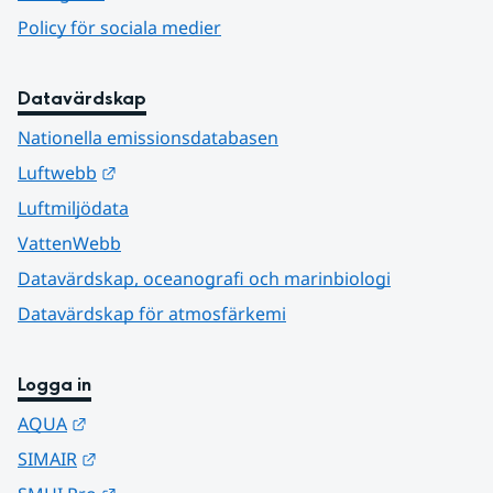
Policy för sociala medier
Datavärdskap
Nationella emissionsdatabasen
Länk till annan webbplats.
Luftwebb
Luftmiljödata
VattenWebb
Datavärdskap, oceanografi och marinbiologi
Datavärdskap för atmosfärkemi
Logga in
Länk till annan webbplats.
AQUA
Länk till annan webbplats.
SIMAIR