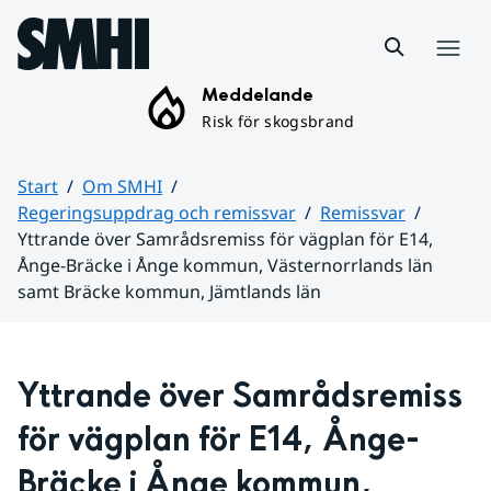
Hoppa till sidans innehåll
Meny
Meddelande
Risk för skogsbrand
Start
Om SMHI
Regeringsuppdrag och remissvar
Remissvar
Yttrande över Samrådsremiss för vägplan för E14,
Ånge-Bräcke i Ånge kommun, Västernorrlands län
samt Bräcke kommun, Jämtlands län
Huvudinnehåll
Yttrande över Samrådsremiss 
för vägplan för E14, Ånge-
Bräcke i Ånge kommun, 