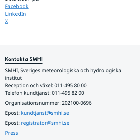
Dela sidan på
Facebook
Dela sidan på
LinkedIn
Dela sidan på
X
Kontakta SMHI
SMHI, Sveriges meteorologiska och hydrologiska 
institut
Reception och växel: 011-495 80 00
Telefon kundtjänst: 011-495 82 00
Organisationsnummer: 202100-0696
Epost: 
kundtjanst@smhi.se
Epost: 
registrator@smhi.se
Press