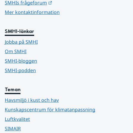
Länk till annan webbplats.
SMHIs frågeforum
Mer kontaktinformation
SMHI-länkar
Jobba på SMHI
Om SMHI
SMHI-bloggen
SMHI-podden
Teman
Havsmiljö i kust och hav
Kunskapscentrum för klimatanpassning
Luftkvalitet
SIMAIR