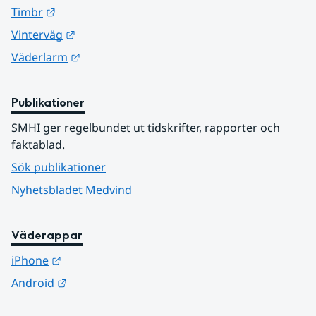
Länk till annan webbplats.
Timbr
Länk till annan webbplats.
Vinterväg
Länk till annan webbplats.
Väderlarm
Publikationer
SMHI ger regelbundet ut tidskrifter, rapporter och 
faktablad.
Sök publikationer
Nyhetsbladet Medvind
Väderappar
Länk till annan webbplats.
iPhone
Länk till annan webbplats.
Android