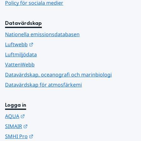
Policy för sociala medier
Datavärdskap
Nationella emissionsdatabasen
Länk till annan webbplats.
Luftwebb
Luftmiljödata
VattenWebb
Datavärdskap, oceanografi och marinbiologi
Datavärdskap för atmosfärkemi
Logga in
Länk till annan webbplats.
AQUA
Länk till annan webbplats.
SIMAIR
Länk till annan webbplats.
SMHI Pro