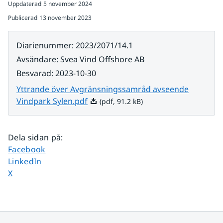
Uppdaterad
5 november 2024
Publicerad
13 november 2023
Diarienummer
:
2023/2071/14.1
Avsändare
:
Svea Vind Offshore AB
Besvarad
:
2023-10-30
Yttrande över Avgränsningssamråd avseende
Pdf, 91.2 kB.
Vindpark Sylen.pdf
(pdf, 91.2 kB)
Dela sidan på
:
Dela sidan på
Facebook
Dela sidan på
LinkedIn
Dela sidan på
X