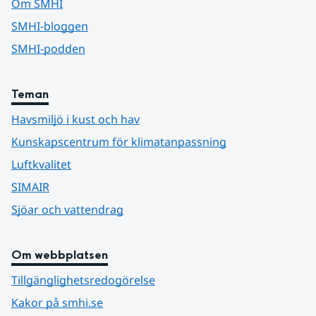
Om SMHI
SMHI-bloggen
SMHI-podden
Teman
Havsmiljö i kust och hav
Kunskapscentrum för klimatanpassning
Luftkvalitet
SIMAIR
Sjöar och vattendrag
Om webbplatsen
Tillgänglighetsredogörelse
Kakor på smhi.se