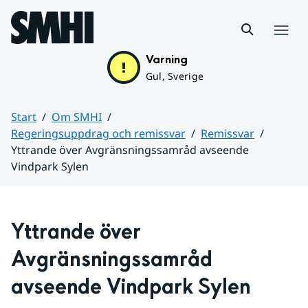
Hoppa till sidans innehåll
Meny
Varning
Gul, Sverige
Start
Om SMHI
Regeringsuppdrag och remissvar
Remissvar
Yttrande över Avgränsningssamråd avseende
Vindpark Sylen
Huvudinnehåll
Yttrande över 
Avgränsningssamråd 
avseende Vindpark Sylen