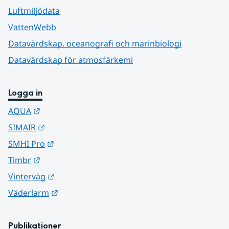
Luftmiljödata
VattenWebb
Datavärdskap, oceanografi och marinbiologi
Datavärdskap för atmosfärkemi
Logga in
Länk till annan webbplats.
AQUA
Länk till annan webbplats.
SIMAIR
Länk till annan webbplats.
SMHI Pro
Länk till annan webbplats.
Timbr
Länk till annan webbplats.
Vinterväg
Länk till annan webbplats.
Väderlarm
Publikationer