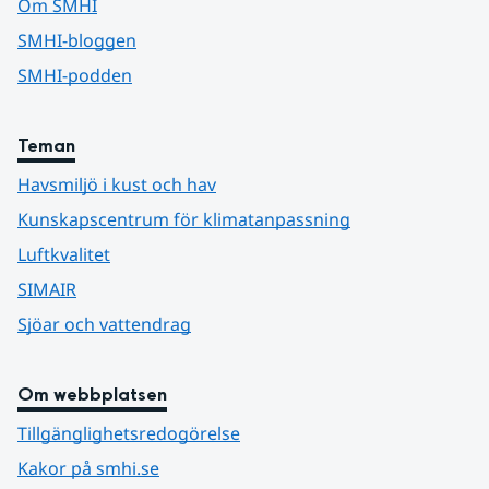
Om SMHI
SMHI-bloggen
SMHI-podden
Teman
Havsmiljö i kust och hav
Kunskapscentrum för klimatanpassning
Luftkvalitet
SIMAIR
Sjöar och vattendrag
Om webbplatsen
Tillgänglighetsredogörelse
Kakor på smhi.se