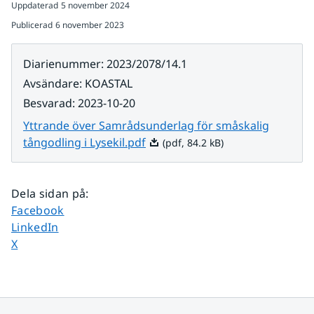
Uppdaterad
5 november 2024
Publicerad
6 november 2023
Diarienummer
:
2023/2078/14.1
Avsändare
:
KOASTAL
Besvarad
:
2023-10-20
Yttrande över Samrådsunderlag för småskalig
Pdf, 84.2 kB.
tångodling i Lysekil.pdf
(pdf, 84.2 kB)
Dela sidan på
:
Dela sidan på
Facebook
Dela sidan på
LinkedIn
Dela sidan på
X