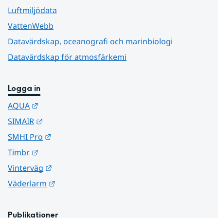
Luftmiljödata
VattenWebb
Datavärdskap, oceanografi och marinbiologi
Datavärdskap för atmosfärkemi
Logga in
Länk till annan webbplats.
AQUA
Länk till annan webbplats.
SIMAIR
Länk till annan webbplats.
SMHI Pro
Länk till annan webbplats.
Timbr
Länk till annan webbplats.
Vinterväg
Länk till annan webbplats.
Väderlarm
Publikationer