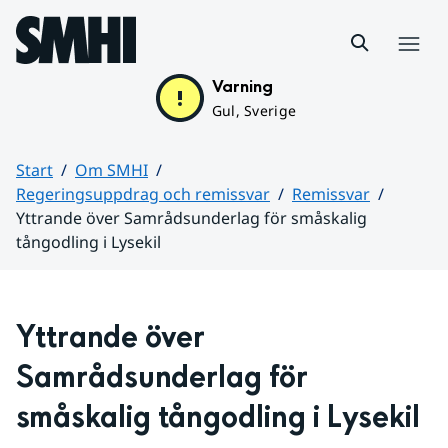
Hoppa till sidans innehåll
Meny
Varning
Gul, Sverige
Start
Om SMHI
Regeringsuppdrag och remissvar
Remissvar
Yttrande över Samrådsunderlag för småskalig
tångodling i Lysekil
Huvudinnehåll
Yttrande över 
Samrådsunderlag för 
småskalig tångodling i Lysekil