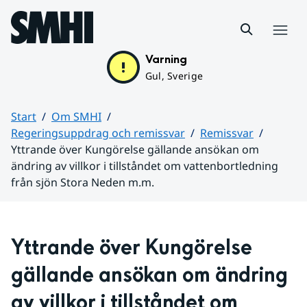
Hoppa till sidans innehåll
Meny
Varning
Gul, Sverige
Start
Om SMHI
Regeringsuppdrag och remissvar
Remissvar
Yttrande över Kungörelse gällande ansökan om
ändring av villkor i tillståndet om vattenbortledning
från sjön Stora Neden m.m.
Huvudinnehåll
Yttrande över Kungörelse 
gällande ansökan om ändring 
av villkor i tillståndet om 