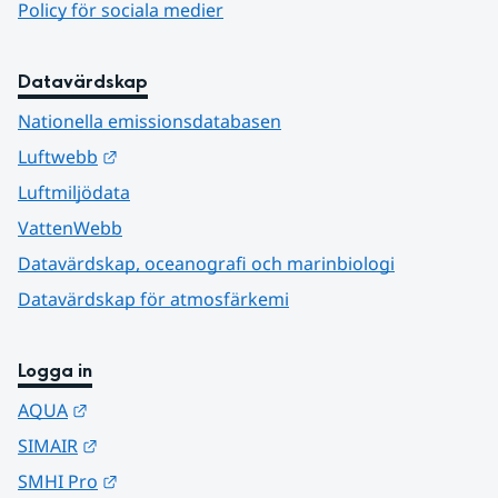
Policy för sociala medier
Datavärdskap
Nationella emissionsdatabasen
Länk till annan webbplats.
Luftwebb
Luftmiljödata
VattenWebb
Datavärdskap, oceanografi och marinbiologi
Datavärdskap för atmosfärkemi
Logga in
Länk till annan webbplats.
AQUA
Länk till annan webbplats.
SIMAIR
Länk till annan webbplats.
SMHI Pro