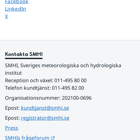
Dela sidan på
Facebook
Dela sidan på
LinkedIn
Dela sidan på
X
Kontakta SMHI
SMHI, Sveriges meteorologiska och hydrologiska 
institut
Reception och växel: 011-495 80 00
Telefon kundtjänst: 011-495 82 00
Organisationsnummer: 202100-0696
Epost: 
kundtjanst@smhi.se
Epost: 
registrator@smhi.se
Press
Länk till annan webbplats.
SMHIs frågeforum