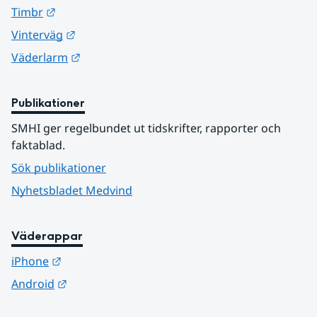
Länk till annan webbplats.
Timbr
Länk till annan webbplats.
Vinterväg
Länk till annan webbplats.
Väderlarm
Publikationer
SMHI ger regelbundet ut tidskrifter, rapporter och 
faktablad.
Sök publikationer
Nyhetsbladet Medvind
Väderappar
Länk till annan webbplats.
iPhone
Länk till annan webbplats.
Android