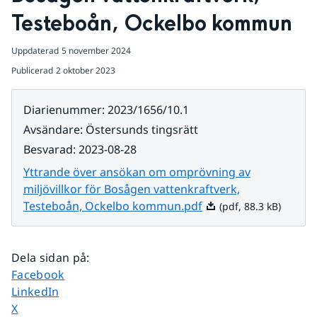
Testeboån, Ockelbo kommun
Uppdaterad
5 november 2024
Publicerad
2 oktober 2023
Diarienummer
:
2023/1656/10.1
Avsändare
:
Östersunds tingsrätt
Besvarad
:
2023-08-28
Yttrande över ansökan om omprövning av
miljövillkor för Bosågen vattenkraftverk,
Pdf, 88.3 kB.
Testeboån, Ockelbo kommun.pdf
(pdf, 88.3 kB)
Dela sidan på
:
Dela sidan på
Facebook
Dela sidan på
LinkedIn
Dela sidan på
X