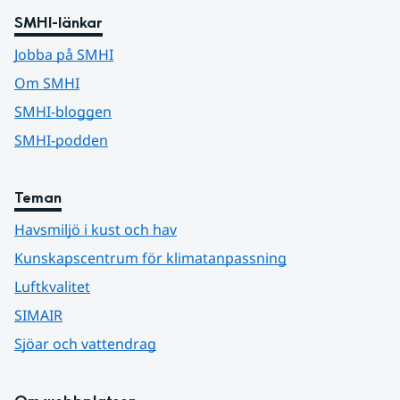
SMHI-länkar
Jobba på SMHI
Om SMHI
SMHI-bloggen
SMHI-podden
Teman
Havsmiljö i kust och hav
Kunskapscentrum för klimatanpassning
Luftkvalitet
SIMAIR
Sjöar och vattendrag