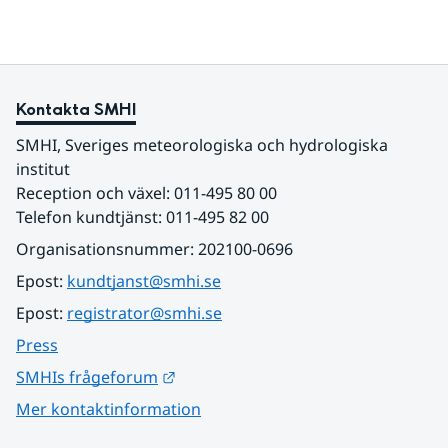
Kontakta SMHI
SMHI, Sveriges meteorologiska och hydrologiska 
institut
Reception och växel: 011-495 80 00
Telefon kundtjänst: 011-495 82 00
Organisationsnummer: 202100-0696
Epost: 
kundtjanst@smhi.se
Epost: 
registrator@smhi.se
Press
Länk till annan webbplats.
SMHIs frågeforum
Mer kontaktinformation