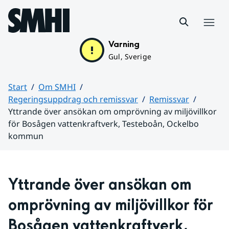
Hoppa till sidans innehåll
Meny
Varning
Gul, Sverige
Start
Om SMHI
Regeringsuppdrag och remissvar
Remissvar
Yttrande över ansökan om omprövning av miljövillkor
för Bosågen vattenkraftverk, Testeboån, Ockelbo
kommun
Huvudinnehåll
Yttrande över ansökan om 
omprövning av miljövillkor för 
Bosågen vattenkraftverk, 