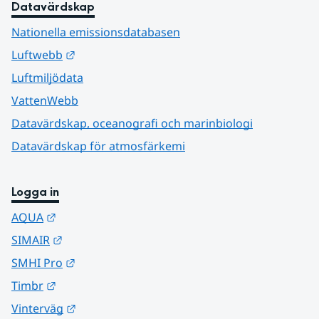
Datavärdskap
Nationella emissionsdatabasen
Länk till annan webbplats.
Luftwebb
Luftmiljödata
VattenWebb
Datavärdskap, oceanografi och marinbiologi
Datavärdskap för atmosfärkemi
Logga in
Länk till annan webbplats.
AQUA
Länk till annan webbplats.
SIMAIR
Länk till annan webbplats.
SMHI Pro
Länk till annan webbplats.
Timbr
Länk till annan webbplats.
Vinterväg