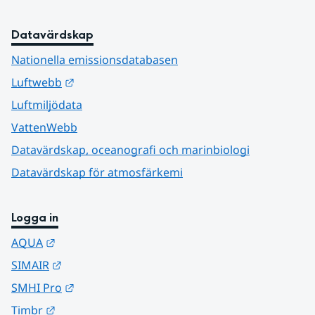
Datavärdskap
Nationella emissionsdatabasen
Länk till annan webbplats.
Luftwebb
Luftmiljödata
VattenWebb
Datavärdskap, oceanografi och marinbiologi
Datavärdskap för atmosfärkemi
Logga in
Länk till annan webbplats.
AQUA
Länk till annan webbplats.
SIMAIR
Länk till annan webbplats.
SMHI Pro
Länk till annan webbplats.
Timbr