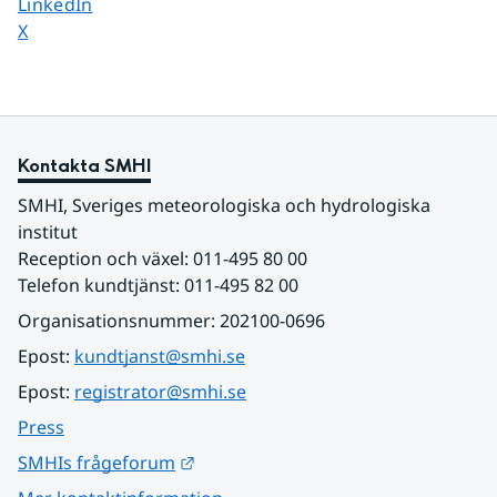
Dela sidan på
LinkedIn
Dela sidan på
X
Kontakta SMHI
SMHI, Sveriges meteorologiska och hydrologiska 
institut
Reception och växel: 011-495 80 00
Telefon kundtjänst: 011-495 82 00
Organisationsnummer: 202100-0696
Epost: 
kundtjanst@smhi.se
Epost: 
registrator@smhi.se
Press
Länk till annan webbplats.
SMHIs frågeforum