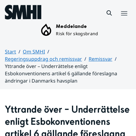
Hoppa till sidans innehåll
Meny
Meddelande
Risk för skogsbrand
Start
Om SMHI
Regeringsuppdrag och remissvar
Remissvar
Yttrande över – Underrättelse enligt
Esbokonventionens artikel 6 gällande föreslagna
ändringar i Danmarks havsplan
Huvudinnehåll
Yttrande över – Underrättelse 
enligt Esbokonventionens 
artikel 6 gällande föreslagna 