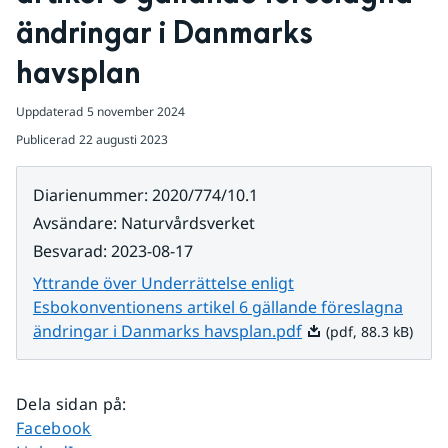
ändringar i Danmarks 
havsplan
Uppdaterad
5 november 2024
Publicerad
22 augusti 2023
Diarienummer
:
2020/774/10.1
Avsändare
:
Naturvårdsverket
Besvarad
:
2023-08-17
Yttrande över Underrättelse enligt
Esbokonventionens artikel 6 gällande föreslagna
Pdf, 88.3 kB.
ändringar i Danmarks havsplan.pdf
(pdf, 88.3 kB)
Dela sidan på
:
Dela sidan på
Facebook