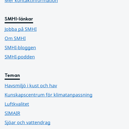
Mer kontaktinformation
SMHI-länkar
Jobba på SMHI
Om SMHI
SMHI-bloggen
SMHI-podden
Teman
Havsmiljö i kust och hav
Kunskapscentrum för klimatanpassning
Luftkvalitet
SIMAIR
Sjöar och vattendrag