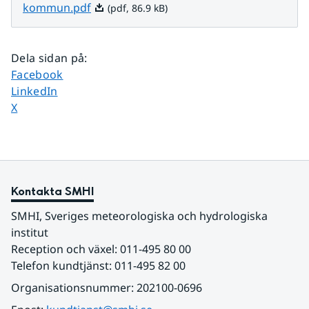
Pdf, 86.9 kB.
kommun.pdf
(pdf, 86.9 kB)
Dela sidan på
:
Dela sidan på
Facebook
Dela sidan på
LinkedIn
Dela sidan på
X
Kontakta SMHI
SMHI, Sveriges meteorologiska och hydrologiska 
institut
Reception och växel: 011-495 80 00
Telefon kundtjänst: 011-495 82 00
Organisationsnummer: 202100-0696