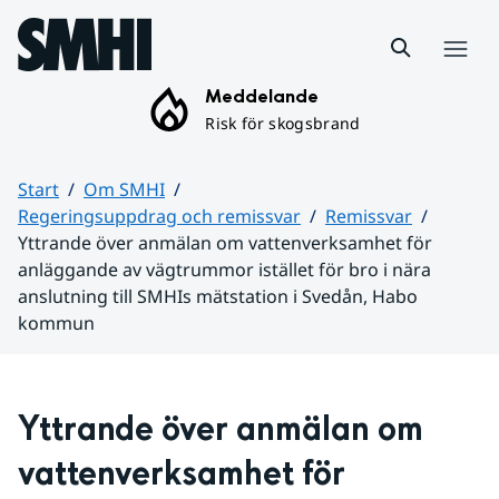
Hoppa till sidans innehåll
Meny
Meddelande
Risk för skogsbrand
Start
Om SMHI
Regeringsuppdrag och remissvar
Remissvar
Yttrande över anmälan om vattenverksamhet för
anläggande av vägtrummor istället för bro i nära
anslutning till SMHIs mätstation i Svedån, Habo
kommun
Huvudinnehåll
Yttrande över anmälan om 
vattenverksamhet för 