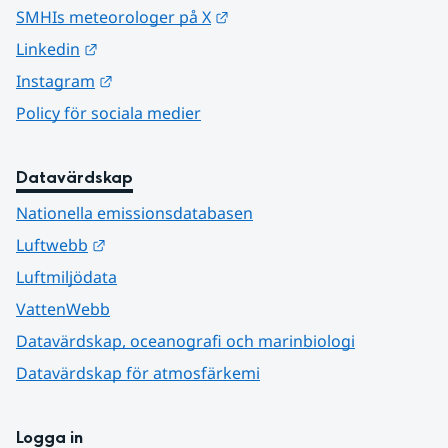
Länk till annan webbplats.
SMHIs meteorologer på X
Länk till annan webbplats.
Linkedin
Länk till annan webbplats.
Instagram
Policy för sociala medier
Datavärdskap
Nationella emissionsdatabasen
Länk till annan webbplats.
Luftwebb
Luftmiljödata
VattenWebb
Datavärdskap, oceanografi och marinbiologi
Datavärdskap för atmosfärkemi
Logga in