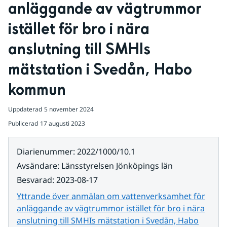
anläggande av vägtrummor 
istället för bro i nära 
anslutning till SMHIs 
mätstation i Svedån, Habo 
kommun
Uppdaterad
5 november 2024
Publicerad
17 augusti 2023
Diarienummer
:
2022/1000/10.1
Avsändare
:
Länsstyrelsen Jönköpings län
Besvarad
:
2023-08-17
Yttrande över anmälan om vattenverksamhet för
anläggande av vägtrummor istället för bro i nära
anslutning till SMHIs mätstation i Svedån, Habo