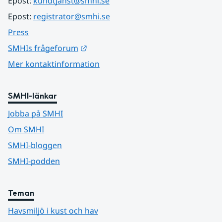
Epost: 
kundtjanst@smhi.se
Epost: 
registrator@smhi.se
Press
Länk till annan webbplats.
SMHIs frågeforum
Mer kontaktinformation
SMHI-länkar
Jobba på SMHI
Om SMHI
SMHI-bloggen
SMHI-podden
Teman
Havsmiljö i kust och hav