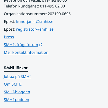
Reception och växel: 011-495 80 00
Telefon kundtjänst: 011-495 82 00
Organisationsnummer: 202100-0696
Epost: 
kundtjanst@smhi.se
Epost: 
registrator@smhi.se
Press
Länk till annan webbplats.
SMHIs frågeforum
Mer kontaktinformation
SMHI-länkar
Jobba på SMHI
Om SMHI
SMHI-bloggen
SMHI-podden