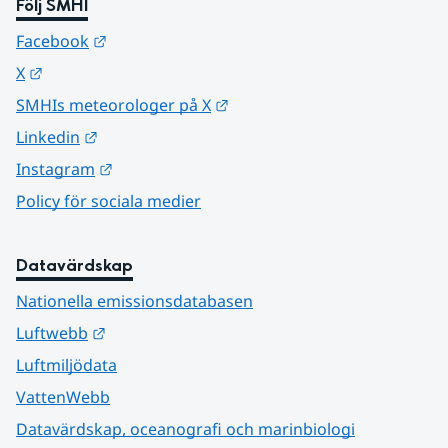
Följ SMHI
Länk till annan webbplats.
Facebook
Länk till annan webbplats.
X
Länk till annan webbplats.
SMHIs meteorologer på X
Länk till annan webbplats.
Linkedin
Länk till annan webbplats.
Instagram
Policy för sociala medier
Datavärdskap
Nationella emissionsdatabasen
Länk till annan webbplats.
Luftwebb
Luftmiljödata
VattenWebb
Datavärdskap, oceanografi och marinbiologi