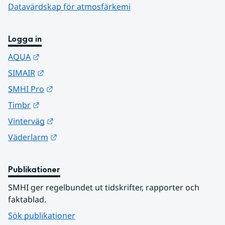
Datavärdskap för atmosfärkemi
Logga in
Länk till annan webbplats.
AQUA
Länk till annan webbplats.
SIMAIR
Länk till annan webbplats.
SMHI Pro
Länk till annan webbplats.
Timbr
Länk till annan webbplats.
Vinterväg
Länk till annan webbplats.
Väderlarm
Publikationer
SMHI ger regelbundet ut tidskrifter, rapporter och 
faktablad.
Sök publikationer