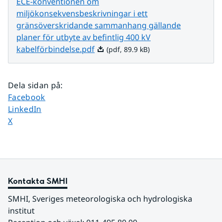
ECE-konventionen om
miljökonsekvensbeskrivningar i ett
gränsöverskridande sammanhang gällande
planer för utbyte av befintlig 400 kV
Pdf, 89.9 kB.
kabelförbindelse.pdf
(pdf, 89.9 kB)
Dela sidan på
:
Dela sidan på
Facebook
Dela sidan på
LinkedIn
Dela sidan på
X
Kontakta SMHI
SMHI, Sveriges meteorologiska och hydrologiska 
institut