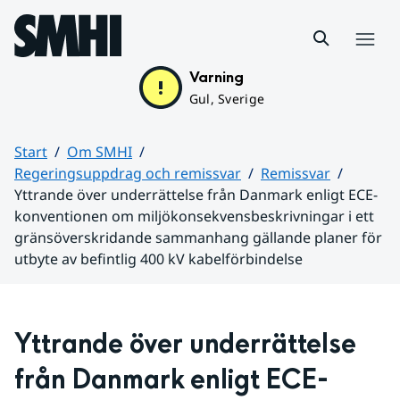
Hoppa till sidans innehåll
Meny
Varning
Gul, Sverige
Start
Om SMHI
Regeringsuppdrag och remissvar
Remissvar
Yttrande över underrättelse från Danmark enligt ECE-
konventionen om miljökonsekvensbeskrivningar i ett
gränsöverskridande sammanhang gällande planer för
utbyte av befintlig 400 kV kabelförbindelse
Huvudinnehåll
Yttrande över underrättelse 
från Danmark enligt ECE-