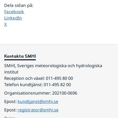
Dela sidan på
:
Dela sidan på
Facebook
Dela sidan på
LinkedIn
Dela sidan på
X
Kontakta SMHI
SMHI, Sveriges meteorologiska och hydrologiska 
institut
Reception och växel: 011-495 80 00
Telefon kundtjänst: 011-495 82 00
Organisationsnummer: 202100-0696
Epost: 
kundtjanst@smhi.se
Epost: 
registrator@smhi.se