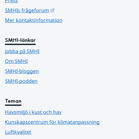
Press
Länk till annan webbplats.
SMHIs frågeforum
Mer kontaktinformation
SMHI-länkar
Jobba på SMHI
Om SMHI
SMHI-bloggen
SMHI-podden
Teman
Havsmiljö i kust och hav
Kunskapscentrum för klimatanpassning
Luftkvalitet