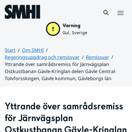
Hoppa till sidans innehåll
Meny
Varning
Gul, Sverige
Start
Om SMHI
Regeringsuppdrag och remissvar
Remissvar
Yttrande över samrådsremiss för Järnvägsplan
Ostkustbanan Gävle-Kringlan delen Gävle Central-
Tolvforsskogen, Gävle kommun, Gävleborgs län
Huvudinnehåll
Yttrande över samrådsremiss 
för Järnvägsplan 
Ostkustbanan Gävle-Kringlan 