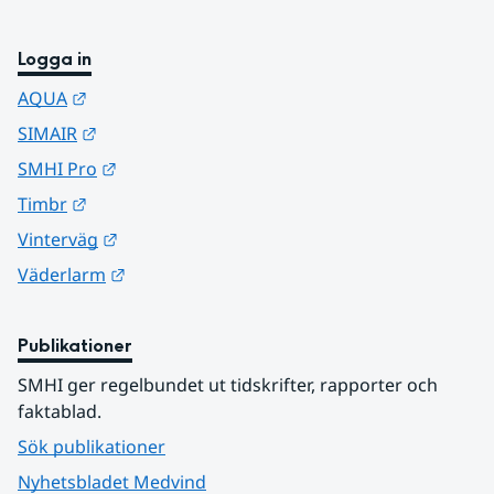
Logga in
Länk till annan webbplats.
AQUA
Länk till annan webbplats.
SIMAIR
Länk till annan webbplats.
SMHI Pro
Länk till annan webbplats.
Timbr
Länk till annan webbplats.
Vinterväg
Länk till annan webbplats.
Väderlarm
Publikationer
SMHI ger regelbundet ut tidskrifter, rapporter och 
faktablad.
Sök publikationer
Nyhetsbladet Medvind