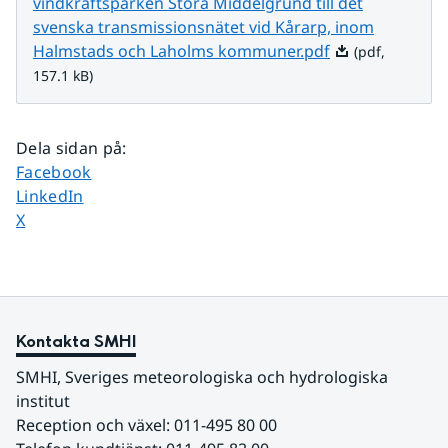
vindkraftsparken Stora Middelgrund till det
svenska transmissionsnätet vid Kårarp, inom
Pdf, 157.1 kB.
Halmstads och Laholms kommuner.pdf
(pdf,
157.1 kB)
Dela sidan på
:
Dela sidan på
Facebook
Dela sidan på
LinkedIn
Dela sidan på
X
Kontakta SMHI
SMHI, Sveriges meteorologiska och hydrologiska 
institut
Reception och växel: 011-495 80 00