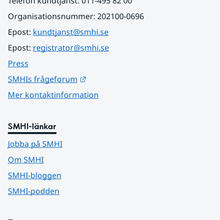
Telefon kundtjänst: 011-495 82 00
Organisationsnummer: 202100-0696
Epost: 
kundtjanst@smhi.se
Epost: 
registrator@smhi.se
Press
Länk till annan webbplats.
SMHIs frågeforum
Mer kontaktinformation
SMHI-länkar
Jobba på SMHI
Om SMHI
SMHI-bloggen
SMHI-podden