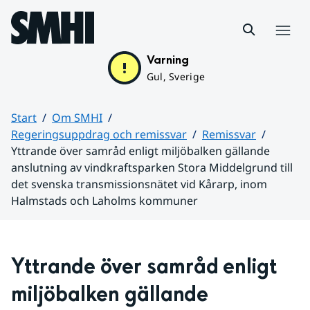
Hoppa till sidans innehåll
Meny
Varning
Gul, Sverige
Start
Om SMHI
Regeringsuppdrag och remissvar
Remissvar
Yttrande över samråd enligt miljöbalken gällande
anslutning av vindkraftsparken Stora Middelgrund till
det svenska transmissionsnätet vid Kårarp, inom
Halmstads och Laholms kommuner
Huvudinnehåll
Yttrande över samråd enligt 
miljöbalken gällande 