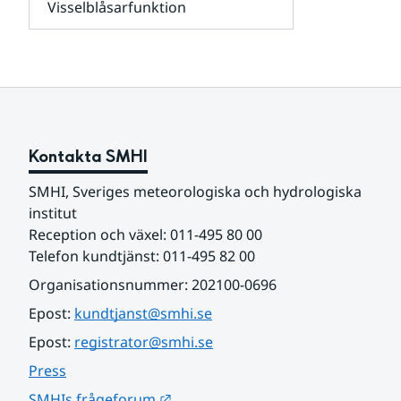
Visselblåsarfunktion
kunder
Undersidor
och
för
samarbetspartners
Om
webbplatsen
Kontakta SMHI
SMHI, Sveriges meteorologiska och hydrologiska 
institut
Reception och växel: 011-495 80 00
Telefon kundtjänst: 011-495 82 00
Organisationsnummer: 202100-0696
Epost: 
kundtjanst@smhi.se
Epost: 
registrator@smhi.se
Press
Länk till annan webbplats.
SMHIs frågeforum