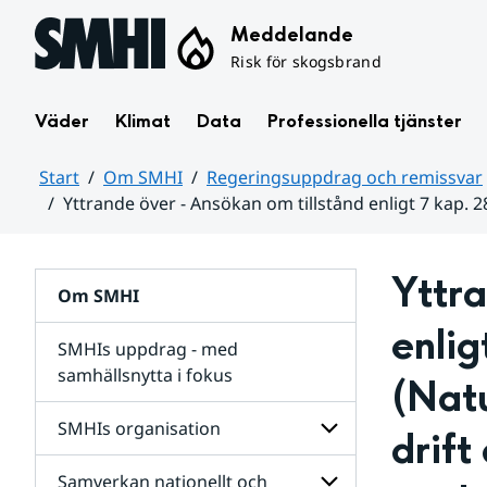
Hoppa till sidans innehåll
Meddelande
Risk för skogsbrand
Väder
Klimat
Data
Professionella tjänster
Start
Om SMHI
Regeringsuppdrag och remissvar
Yttrande över - Ansökan om tillstånd enligt 7 kap.
Huvudinnehåll
Yttra
Om SMHI
enlig
SMHIs uppdrag - med
samhällsnytta i fokus
(Nat
remissvar
SMHIs organisation
drift
och
Regeringsuppdrag
Samverkan nationellt och
för
Undersidor