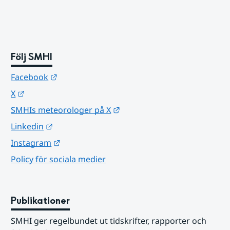
Följ SMHI
Länk till annan webbplats.
Facebook
Länk till annan webbplats.
X
Länk till annan webbplats.
SMHIs meteorologer på X
Länk till annan webbplats.
Linkedin
Länk till annan webbplats.
Instagram
Policy för sociala medier
Publikationer
SMHI ger regelbundet ut tidskrifter, rapporter och 