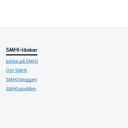
SMHI-länkar
Jobba på SMHI
Om SMHI
SMHI-bloggen
SMHI-podden