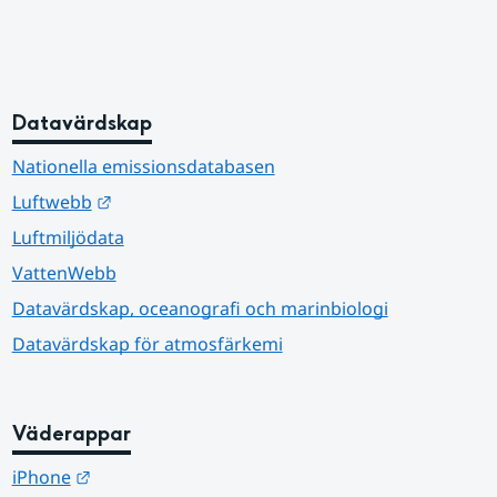
Datavärdskap
Nationella emissionsdatabasen
Länk till annan webbplats.
Luftwebb
Luftmiljödata
VattenWebb
Datavärdskap, oceanografi och marinbiologi
Datavärdskap för atmosfärkemi
Väderappar
Länk till annan webbplats.
iPhone