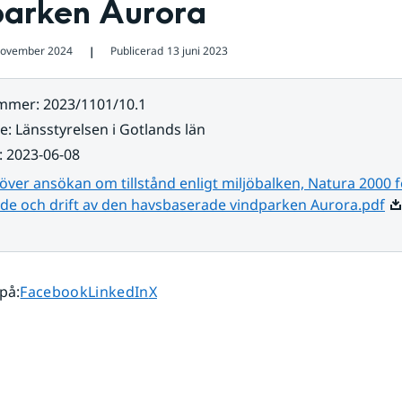
parken Aurora
november 2024
Publicerad
13 juni 2023
❘
ummer
:
2023/1101/10.1
re
:
Länsstyrelsen i Gotlands län
:
2023-06-08
över ansökan om tillstånd enligt miljöbalken, Natura 2000 f
Pd
de och drift av den havsbaserade vindparken Aurora.pdf
Dela sidan på
Dela sidan på
Dela sidan på
 på
:
Facebook
LinkedIn
X