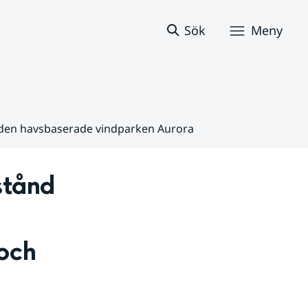
Sök
Meny
av den havsbaserade vindparken Aurora
tånd 
ch 