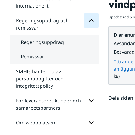
vind
Undersidor
för
internationellt
SMHIs
Undersidor
organisation
Uppdaterad
5 
för
Regeringsuppdrag och
Samverkan
remissvar
nationellt
Diarien
och
internationellt
Regeringsuppdrag
Avsända
Besvarad
Remissvar
Yttrande 
anläggan
SMHIs hantering av
kB)
personuppgifter och
integritetspolicy
Dela sidan
För leverantörer, kunder och
samarbetspartners
Undersidor
för
Om webbplatsen
För
leverantörer,