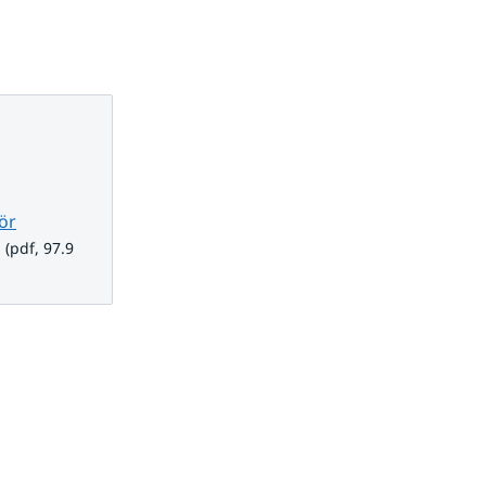
ör
f, 97.9 kB.
(pdf, 97.9