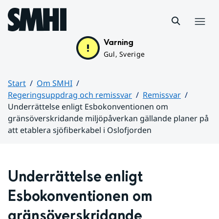
Hoppa till sidans innehåll
Meny
Varning
Gul, Sverige
Start
Om SMHI
Regeringsuppdrag och remissvar
Remissvar
Underrättelse enligt Esbokonventionen om
gränsöverskridande miljöpåverkan gällande planer på
att etablera sjöfiberkabel i Oslofjorden
Huvudinnehåll
Underrättelse enligt 
Esbokonventionen om 
gränsöverskridande 