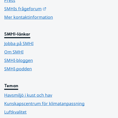
Press
Länk till annan webbplats.
SMHIs frågeforum
Mer kontaktinformation
SMHI-länkar
Jobba på SMHI
Om SMHI
SMHI-bloggen
SMHI-podden
Teman
Havsmiljö i kust och hav
Kunskapscentrum för klimatanpassning
Luftkvalitet