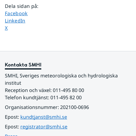
Dela sidan på
:
Dela sidan på
Facebook
Dela sidan på
LinkedIn
Dela sidan på
X
Kontakta SMHI
SMHI, Sveriges meteorologiska och hydrologiska 
institut
Reception och växel: 011-495 80 00
Telefon kundtjänst: 011-495 82 00
Organisationsnummer: 202100-0696
Epost: 
kundtjanst@smhi.se
Epost: 
registrator@smhi.se