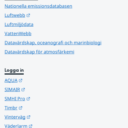
Nationella emissionsdatabasen
Länk till annan webbplats.
Luftwebb
Luftmiljödata
VattenWebb
Datavärdskap, oceanografi och marinbiologi
Datavärdskap för atmosfärkemi
Logga in
Länk till annan webbplats.
AQUA
Länk till annan webbplats.
SIMAIR
Länk till annan webbplats.
SMHI Pro
Länk till annan webbplats.
Timbr
Länk till annan webbplats.
Vinterväg
Länk till annan webbplats.
Väderlarm