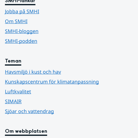
SMHI-länkar
Jobba på SMHI
Om SMHI
SMHI-bloggen
SMHI-podden
Teman
Havsmiljö i kust och hav
Kunskapscentrum för klimatanpassning
Luftkvalitet
SIMAIR
Sjöar och vattendrag
Om webbplatsen