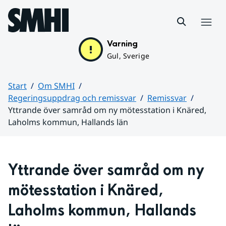
Hoppa till sidans innehåll
Meny
Varning
Gul, Sverige
Start
Om SMHI
Regeringsuppdrag och remissvar
Remissvar
Yttrande över samråd om ny mötesstation i Knäred,
Laholms kommun, Hallands län
Huvudinnehåll
Yttrande över samråd om ny 
mötesstation i Knäred, 
Laholms kommun, Hallands 