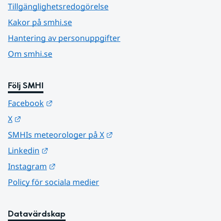
Tillgänglighetsredogörelse
Kakor på smhi.se
Hantering av personuppgifter
Om smhi.se
Följ SMHI
Länk till annan webbplats.
Facebook
Länk till annan webbplats.
X
Länk till annan webbplats.
SMHIs meteorologer på X
Länk till annan webbplats.
Linkedin
Länk till annan webbplats.
Instagram
Policy för sociala medier
Datavärdskap