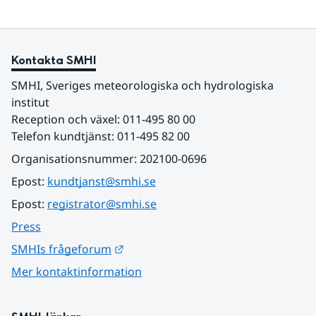
Kontakta SMHI
SMHI, Sveriges meteorologiska och hydrologiska 
institut
Reception och växel: 011-495 80 00
Telefon kundtjänst: 011-495 82 00
Organisationsnummer: 202100-0696
Epost: 
kundtjanst@smhi.se
Epost: 
registrator@smhi.se
Press
Länk till annan webbplats.
SMHIs frågeforum
Mer kontaktinformation