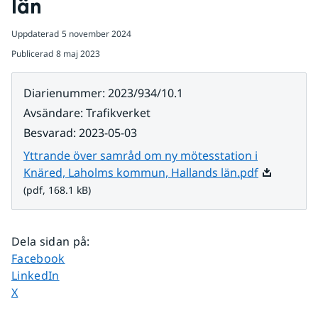
län
Uppdaterad
5 november 2024
Publicerad
8 maj 2023
Diarienummer
:
2023/934/10.1
Avsändare
:
Trafikverket
Besvarad
:
2023-05-03
Yttrande över samråd om ny mötesstation i
Pdf, 168.1 
Knäred, Laholms kommun, Hallands län.pdf
(pdf, 168.1 kB)
Dela sidan på
:
Dela sidan på
Facebook
Dela sidan på
LinkedIn
Dela sidan på
X