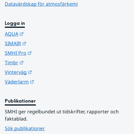
Datavärdskap för atmosfärkemi
Logga in
Länk till annan webbplats.
AQUA
Länk till annan webbplats.
SIMAIR
Länk till annan webbplats.
SMHI Pro
Länk till annan webbplats.
Timbr
Länk till annan webbplats.
Vinterväg
Länk till annan webbplats.
Väderlarm
Publikationer
SMHI ger regelbundet ut tidskrifter, rapporter och 
faktablad.
Sök publikationer