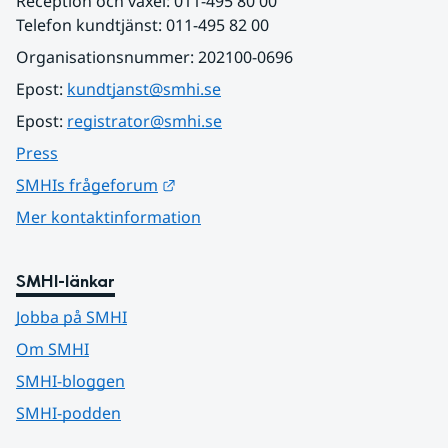
Reception och växel: 011-495 80 00
Telefon kundtjänst: 011-495 82 00
Organisationsnummer: 202100-0696
Epost: 
kundtjanst@smhi.se
Epost: 
registrator@smhi.se
Press
Länk till annan webbplats.
SMHIs frågeforum
Mer kontaktinformation
SMHI-länkar
Jobba på SMHI
Om SMHI
SMHI-bloggen
SMHI-podden