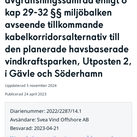
avgränsningssamråd enligt 6 
kap 29-32 §§ miljöbalken 
avseende tillkommande 
kabelkorridorsalternativ till 
den planerade havsbaserade 
vindkraftsparken, Utposten 2, 
i Gävle och Söderhamn
Uppdaterad
5 november 2024
Publicerad
24 april 2023
Diarienummer
:
2022/2287/14.1
Avsändare
:
Svea Vind Offshore AB
Besvarad
:
2023-04-21