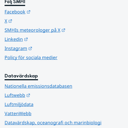
Följ SMHI
Länk till annan webbplats.
Facebook
Länk till annan webbplats.
X
Länk till annan webbplats.
SMHIs meteorologer på X
Länk till annan webbplats.
Linkedin
Länk till annan webbplats.
Instagram
Policy för sociala medier
Datavärdskap
Nationella emissionsdatabasen
Länk till annan webbplats.
Luftwebb
Luftmiljödata
VattenWebb
Datavärdskap, oceanografi och marinbiologi