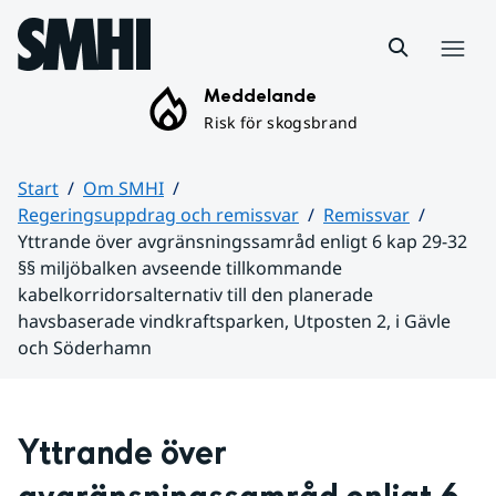
Hoppa till sidans innehåll
Meny
Meddelande
Risk för skogsbrand
Start
Om SMHI
Regeringsuppdrag och remissvar
Remissvar
Yttrande över avgränsningssamråd enligt 6 kap 29-32
§§ miljöbalken avseende tillkommande
kabelkorridorsalternativ till den planerade
havsbaserade vindkraftsparken, Utposten 2, i Gävle
och Söderhamn
Huvudinnehåll
Yttrande över 