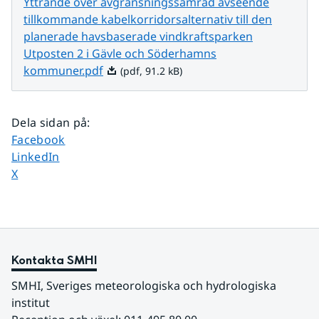
Yttrande över avgränsningssamråd avseende
tillkommande kabelkorridorsalternativ till den
planerade havsbaserade vindkraftsparken
Utposten 2 i Gävle och Söderhamns
Pdf, 91.2 kB.
kommuner.pdf
(pdf, 91.2 kB)
Dela sidan på
:
Dela sidan på
Facebook
Dela sidan på
LinkedIn
Dela sidan på
X
Kontakta SMHI
SMHI, Sveriges meteorologiska och hydrologiska 
institut