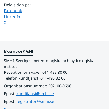
Dela sidan på
:
Dela sidan på
Facebook
Dela sidan på
LinkedIn
Dela sidan på
X
Kontakta SMHI
SMHI, Sveriges meteorologiska och hydrologiska 
institut
Reception och växel: 011-495 80 00
Telefon kundtjänst: 011-495 82 00
Organisationsnummer: 202100-0696
Epost: 
kundtjanst@smhi.se
Epost: 
registrator@smhi.se