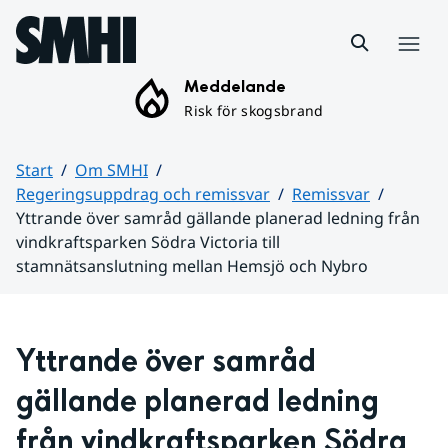
Hoppa till sidans innehåll
Meny
Meddelande
Risk för skogsbrand
Start
Om SMHI
Regeringsuppdrag och remissvar
Remissvar
Yttrande över samråd gällande planerad ledning från
vindkraftsparken Södra Victoria till
stamnätsanslutning mellan Hemsjö och Nybro
Huvudinnehåll
Yttrande över samråd 
gällande planerad ledning 
från vindkraftsparken Södra 