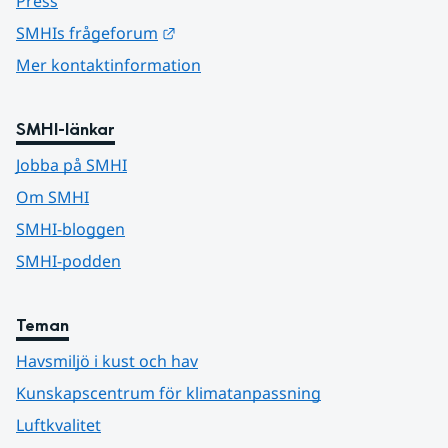
Press
Länk till annan webbplats.
SMHIs frågeforum
Mer kontaktinformation
SMHI-länkar
Jobba på SMHI
Om SMHI
SMHI-bloggen
SMHI-podden
Teman
Havsmiljö i kust och hav
Kunskapscentrum för klimatanpassning
Luftkvalitet