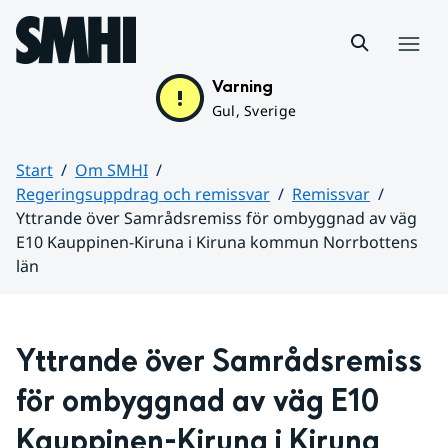
Hoppa till sidans innehåll
Meny
Varning
Gul, Sverige
Start
Om SMHI
Regeringsuppdrag och remissvar
Remissvar
Yttrande över Samrådsremiss för ombyggnad av väg
E10 Kauppinen-Kiruna i Kiruna kommun Norrbottens
län
Huvudinnehåll
Yttrande över Samrådsremiss 
för ombyggnad av väg E10 
Kauppinen-Kiruna i Kiruna 