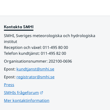
Kontakta SMHI
SMHI, Sveriges meteorologiska och hydrologiska 
institut
Reception och växel: 011-495 80 00
Telefon kundtjänst: 011-495 82 00
Organisationsnummer: 202100-0696
Epost: 
kundtjanst@smhi.se
Epost: 
registrator@smhi.se
Press
Länk till annan webbplats.
SMHIs frågeforum
Mer kontaktinformation