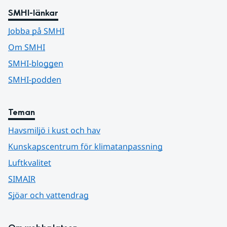
SMHI-länkar
Jobba på SMHI
Om SMHI
SMHI-bloggen
SMHI-podden
Teman
Havsmiljö i kust och hav
Kunskapscentrum för klimatanpassning
Luftkvalitet
SIMAIR
Sjöar och vattendrag