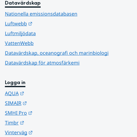
Datavärdskap
Nationella emissionsdatabasen
Länk till annan webbplats.
Luftwebb
Luftmiljödata
VattenWebb
Datavärdskap, oceanografi och marinbiologi
Datavärdskap för atmosfärkemi
Logga in
Länk till annan webbplats.
AQUA
Länk till annan webbplats.
SIMAIR
Länk till annan webbplats.
SMHI Pro
Länk till annan webbplats.
Timbr
Länk till annan webbplats.
Vinterväg