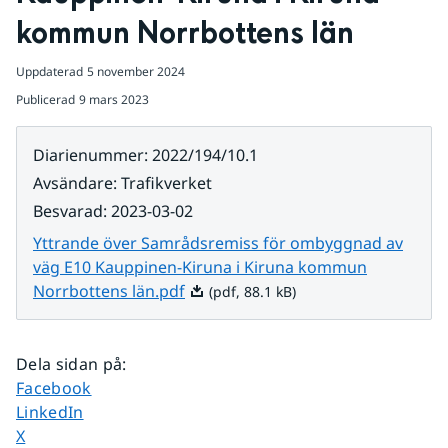
kommun Norrbottens län
Uppdaterad
5 november 2024
Publicerad
9 mars 2023
Diarienummer
:
2022/194/10.1
Avsändare
:
Trafikverket
Besvarad
:
2023-03-02
Yttrande över Samrådsremiss för ombyggnad av
väg E10 Kauppinen-Kiruna i Kiruna kommun
Pdf, 88.1 kB.
Norrbottens län.pdf
(pdf, 88.1 kB)
Dela sidan på
:
Dela sidan på
Facebook
Dela sidan på
LinkedIn
Dela sidan på
X