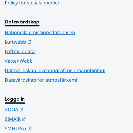
Policy för sociala medier
Datavärdskap
Nationella emissionsdatabasen
Länk till annan webbplats.
Luftwebb
Luftmiljödata
VattenWebb
Datavärdskap, oceanografi och marinbiologi
Datavärdskap för atmosfärkemi
Logga in
Länk till annan webbplats.
AQUA
Länk till annan webbplats.
SIMAIR
Länk till annan webbplats.
SMHI Pro