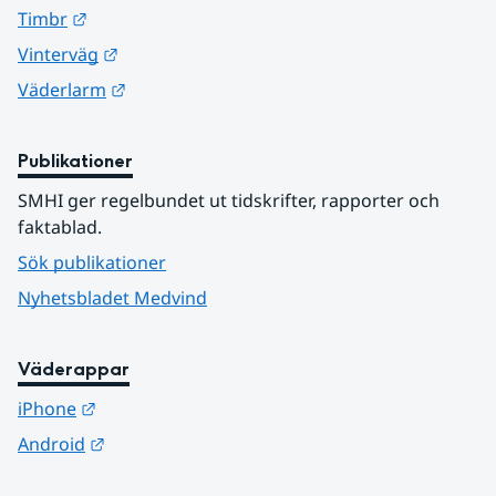
Länk till annan webbplats.
Timbr
Länk till annan webbplats.
Vinterväg
Länk till annan webbplats.
Väderlarm
Publikationer
SMHI ger regelbundet ut tidskrifter, rapporter och 
faktablad.
Sök publikationer
Nyhetsbladet Medvind
Väderappar
Länk till annan webbplats.
iPhone
Länk till annan webbplats.
Android