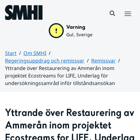
Hoppa till sidans innehåll
Meny
Varning
Gul, Sverige
Start
Om SMHI
Regeringsuppdrag och remissvar
Remissvar
Yttrande över Restaurering av Ammerån inom
projektet Ecostreams for LIFE, Underlag för
undersökningssamråd inför tillståndsansökan
Huvudinnehåll
Yttrande över Restaurering av 
Ammerån inom projektet 
Ecostreams for LIFE, Underlag 