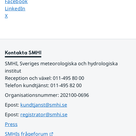
Dela sidan på
Facebook
Dela sidan på
LinkedIn
Dela sidan på
X
Kontakta SMHI
SMHI, Sveriges meteorologiska och hydrologiska 
institut
Reception och växel: 011-495 80 00
Telefon kundtjänst: 011-495 82 00
Organisationsnummer: 202100-0696
Epost: 
kundtjanst@smhi.se
Epost: 
registrator@smhi.se
Press
Länk till annan webbplats.
SMHIs frågeforum