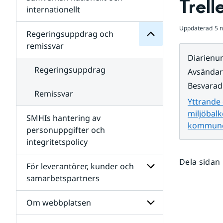
Trel
Undersidor
för
internationellt
SMHIs
Undersidor
organisation
Uppdaterad
5 
för
Regeringsuppdrag och
Samverkan
remissvar
nationellt
Diarien
och
internationellt
Regeringsuppdrag
Avsända
Besvarad
Remissvar
Yttrande 
miljöbalk
SMHIs hantering av
kommune
personuppgifter och
integritetspolicy
Dela sidan
För leverantörer, kunder och
samarbetspartners
Undersidor
för
Om webbplatsen
För
leverantörer,