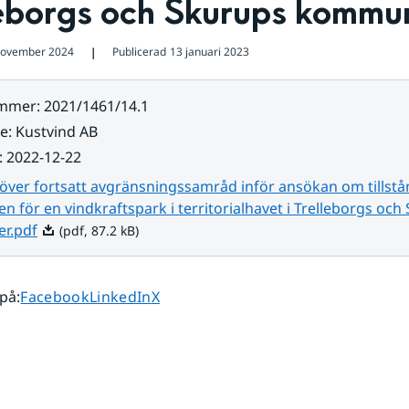
leborgs och Skurups kommu
november 2024
Publicerad
13 januari 2023
❘
ummer
:
2021/1461/14.1
re
:
Kustvind AB
:
2022-12-22
över fortsatt avgränsningssamråd inför ansökan om tillstå
en för en vindkraftspark i territorialhavet i Trelleborgs och
Pdf, 87.2 kB.
r.pdf
(pdf, 87.2 kB)
Dela sidan på
Dela sidan på
Dela sidan på
 på
:
Facebook
LinkedIn
X