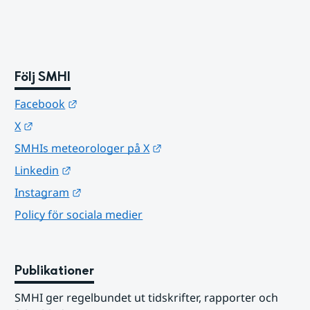
Följ SMHI
Länk till annan webbplats.
Facebook
Länk till annan webbplats.
X
Länk till annan webbplats.
SMHIs meteorologer på X
Länk till annan webbplats.
Linkedin
Länk till annan webbplats.
Instagram
Policy för sociala medier
Publikationer
SMHI ger regelbundet ut tidskrifter, rapporter och 