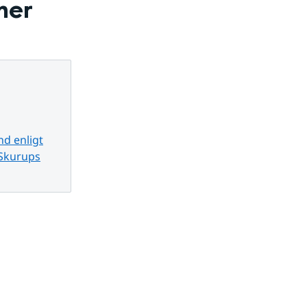
ner
nd enligt
 Skurups