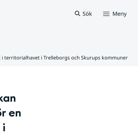
Sök
Meny
 i territorialhavet i Trelleborgs och Skurups kommuner
an 
r en 
i 