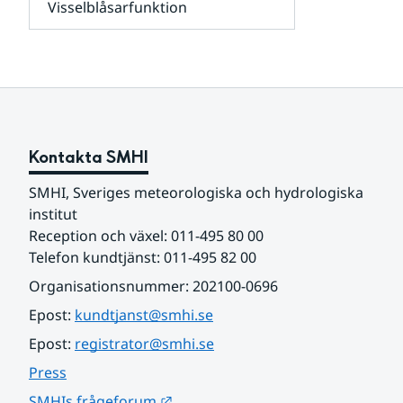
Visselblåsarfunktion
kunder
Undersidor
och
för
samarbetspartners
Om
webbplatsen
Kontakta SMHI
SMHI, Sveriges meteorologiska och hydrologiska 
institut
Reception och växel: 011-495 80 00
Telefon kundtjänst: 011-495 82 00
Organisationsnummer: 202100-0696
Epost: 
kundtjanst@smhi.se
Epost: 
registrator@smhi.se
Press
Länk till annan webbplats.
SMHIs frågeforum