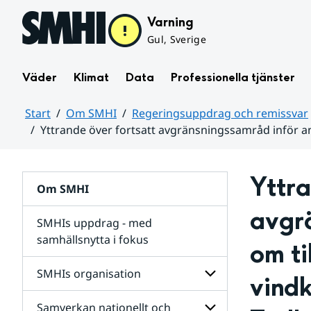
Hoppa till sidans innehåll
Varning
Gul, Sverige
Väder
Klimat
Data
Professionella tjänster
Start
Om SMHI
Regeringsuppdrag och remissvar
Yttrande över fortsatt avgränsningssamråd inför an
Huvudinnehåll
Yttra
Om SMHI
avgr
SMHIs uppdrag - med
samhällsnytta i fokus
om ti
remissvar
SMHIs organisation
vindk
och
Regeringsuppdrag
Samverkan nationellt och
för
Undersidor