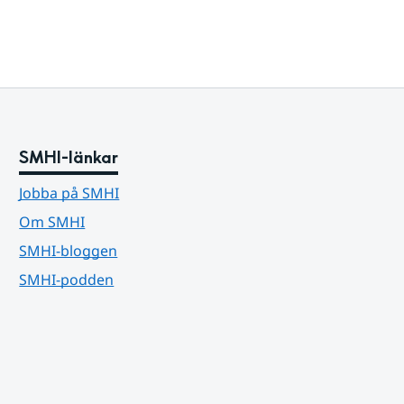
SMHI-länkar
Jobba på SMHI
Om SMHI
SMHI-bloggen
SMHI-podden