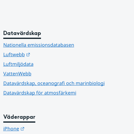
Datavärdskap
Nationella emissionsdatabasen
Länk till annan webbplats.
Luftwebb
Luftmiljödata
VattenWebb
Datavärdskap, oceanografi och marinbiologi
Datavärdskap för atmosfärkemi
Väderappar
Länk till annan webbplats.
iPhone