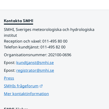
Kontakta SMHI
SMHI, Sveriges meteorologiska och hydrologiska 
institut
Reception och växel: 011-495 80 00
Telefon kundtjänst: 011-495 82 00
Organisationsnummer: 202100-0696
Epost: 
kundtjanst@smhi.se
Epost: 
registrator@smhi.se
Press
Länk till annan webbplats.
SMHIs frågeforum
Mer kontaktinformation