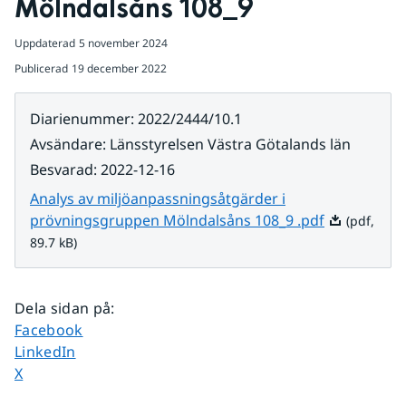
Mölndalsåns 108_9
Uppdaterad
5 november 2024
Publicerad
19 december 2022
Diarienummer
:
2022/2444/10.1
Avsändare
:
Länsstyrelsen Västra Götalands län
Besvarad
:
2022-12-16
Analys av miljöanpassningsåtgärder i
Pdf, 89.7 kB
prövningsgruppen Mölndalsåns 108_9 .pdf
(pdf,
89.7 kB)
Dela sidan på
:
Dela sidan på
Facebook
Dela sidan på
LinkedIn
Dela sidan på
X