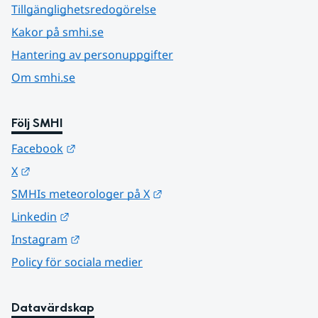
Tillgänglighetsredogörelse
Kakor på smhi.se
Hantering av personuppgifter
Om smhi.se
Följ SMHI
Länk till annan webbplats.
Facebook
Länk till annan webbplats.
X
Länk till annan webbplats.
SMHIs meteorologer på X
Länk till annan webbplats.
Linkedin
Länk till annan webbplats.
Instagram
Policy för sociala medier
Datavärdskap