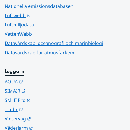
Nationella emissionsdatabasen
Länk till annan webbplats.
Luftwebb
Luftmiljödata
VattenWebb
Datavärdskap, oceanografi och marinbiologi
Datavärdskap för atmosfärkemi
Logga in
Länk till annan webbplats.
AQUA
Länk till annan webbplats.
SIMAIR
Länk till annan webbplats.
SMHI Pro
Länk till annan webbplats.
Timbr
Länk till annan webbplats.
Vinterväg
Länk till annan webbplats.
Väderlarm