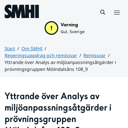
Hoppa till sidans innehåll
Meny
Varning
Gul, Sverige
Start
Om SMHI
Regeringsuppdrag och remissvar
Remissvar
Yttrande över Analys av miljöanpassningsåtgärder i
prövningsgruppen Mölndalsåns 108_9
Huvudinnehåll
Yttrande över Analys av 
miljöanpassningsåtgärder i 
prövningsgruppen 