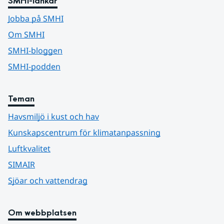
SMHI-länkar
Jobba på SMHI
Om SMHI
SMHI-bloggen
SMHI-podden
Teman
Havsmiljö i kust och hav
Kunskapscentrum för klimatanpassning
Luftkvalitet
SIMAIR
Sjöar och vattendrag
Om webbplatsen