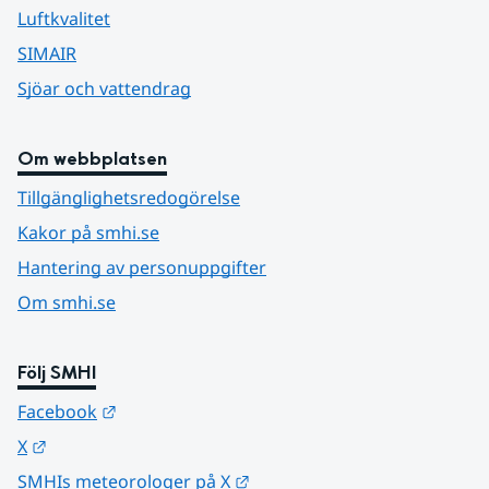
Luftkvalitet
SIMAIR
Sjöar och vattendrag
Om webbplatsen
Tillgänglighetsredogörelse
Kakor på smhi.se
Hantering av personuppgifter
Om smhi.se
Följ SMHI
Länk till annan webbplats.
Facebook
Länk till annan webbplats.
X
Länk till annan webbplats.
SMHIs meteorologer på X