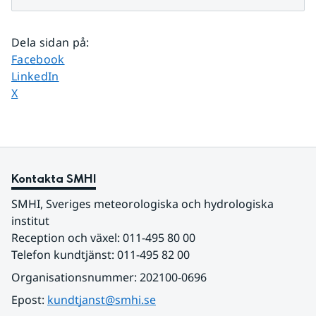
Dela sidan på
:
Dela sidan på
Facebook
Dela sidan på
LinkedIn
Dela sidan på
X
Kontakta SMHI
SMHI, Sveriges meteorologiska och hydrologiska 
institut
Reception och växel: 011-495 80 00
Telefon kundtjänst: 011-495 82 00
Organisationsnummer: 202100-0696
Epost: 
kundtjanst@smhi.se