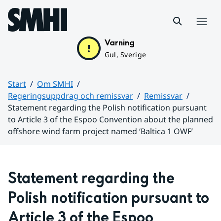
Hoppa till sidans innehåll
Meny
Varning
Gul, Sverige
Start
Om SMHI
Regeringsuppdrag och remissvar
Remissvar
Statement regarding the Polish notification pursuant
to Article 3 of the Espoo Convention about the planned
offshore wind farm project named ‘Baltica 1 OWF’
Huvudinnehåll
Statement regarding the 
Polish notification pursuant to 
Article 3 of the Espoo 