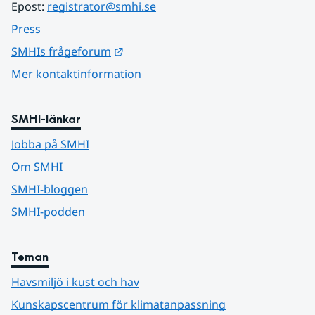
Epost: 
registrator@smhi.se
Press
Länk till annan webbplats.
SMHIs frågeforum
Mer kontaktinformation
SMHI-länkar
Jobba på SMHI
Om SMHI
SMHI-bloggen
SMHI-podden
Teman
Havsmiljö i kust och hav
Kunskapscentrum för klimatanpassning