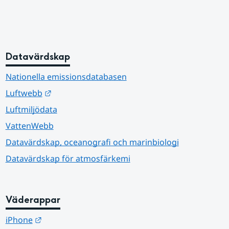
Datavärdskap
Nationella emissionsdatabasen
Länk till annan webbplats.
Luftwebb
Luftmiljödata
VattenWebb
Datavärdskap, oceanografi och marinbiologi
Datavärdskap för atmosfärkemi
Väderappar
Länk till annan webbplats.
iPhone