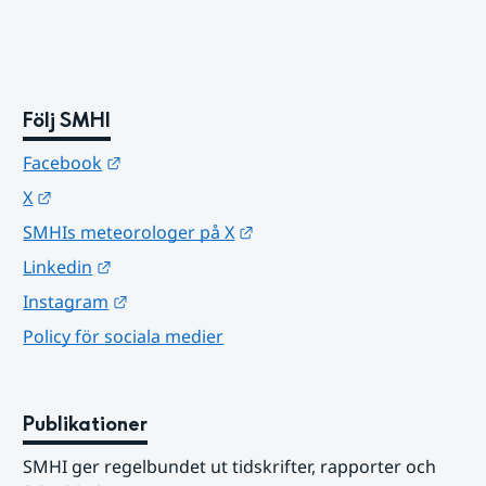
Följ SMHI
Länk till annan webbplats.
Facebook
Länk till annan webbplats.
X
Länk till annan webbplats.
SMHIs meteorologer på X
Länk till annan webbplats.
Linkedin
Länk till annan webbplats.
Instagram
Policy för sociala medier
Publikationer
SMHI ger regelbundet ut tidskrifter, rapporter och 