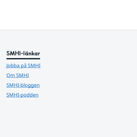
SMHI-länkar
Jobba på SMHI
Om SMHI
SMHI-bloggen
SMHI-podden