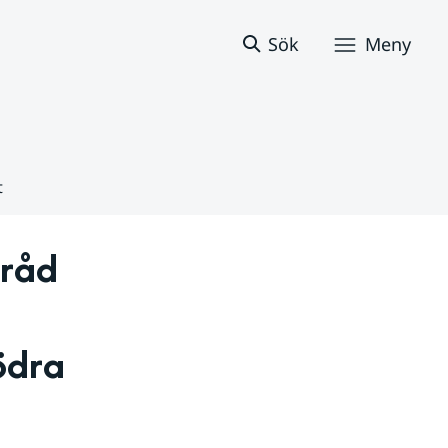
Sök
Meny
t
råd 
dra 