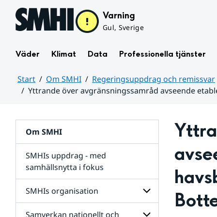
Hoppa till sidans innehåll
Varning
Gul, Sverige
Väder
Klimat
Data
Professionella tjänster
Start
Om SMHI
Regeringsuppdrag och remissvar
Yttrande över avgränsningssamråd avseende etable
Huvudinnehåll
Yttr
Om SMHI
avsee
SMHIs uppdrag - med
samhällsnytta i fokus
havsb
remissvar
SMHIs organisation
Bott
och
Regeringsuppdrag
Samverkan nationellt och
för
Undersidor