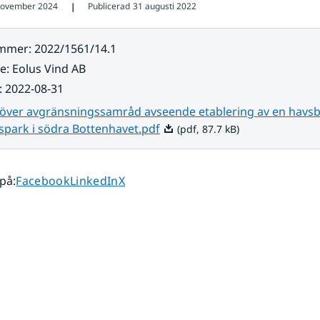
november 2024
Publicerad
31 augusti 2022
❘
ummer
:
2022/1561/14.1
re
:
Eolus Vind AB
:
2022-08-31
 över avgränsningssamråd avseende etablering av en havs
Pdf, 87.7 kB.
spark i södra Bottenhavet.pdf
(pdf, 87.7 kB)
Dela sidan på
Dela sidan på
Dela sidan på
 på
:
Facebook
LinkedIn
X