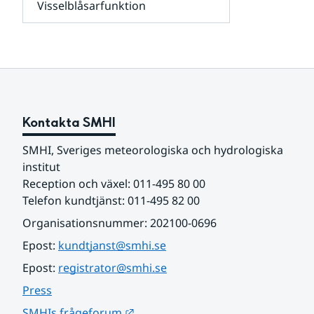
Visselblåsarfunktion
kunder
Undersidor
och
för
samarbetspartners
Om
webbplatsen
Kontakta SMHI
SMHI, Sveriges meteorologiska och hydrologiska 
institut
Reception och växel: 011-495 80 00
Telefon kundtjänst: 011-495 82 00
Organisationsnummer: 202100-0696
Epost: 
kundtjanst@smhi.se
Epost: 
registrator@smhi.se
Press
Länk till annan webbplats.
SMHIs frågeforum