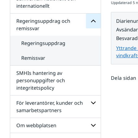
Uppdaterad
5 
Undersidor
för
internationellt
SMHIs
Undersidor
organisation
för
Regeringsuppdrag och
Diarien
Samverkan
remissvar
Avsända
nationellt
och
Besvarad
internationellt
Regeringsuppdrag
Yttrande
vindkraft
Remissvar
SMHIs hantering av
Dela sidan
personuppgifter och
integritetspolicy
För leverantörer, kunder och
samarbetspartners
Undersidor
för
Om webbplatsen
För
leverantörer,