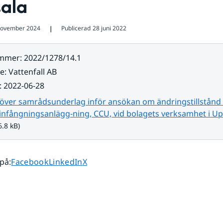
ala
november 2024
Publicerad
28 juni 2022
❘
ummer
:
2022/1278/14.1
re
:
Vattenfall AB
:
2022-06-28
 över samrådsunderlag inför ansökan om ändringstillstånd 
infångningsanlägg-ning, CCU, vid bolagets verksamhet i Up
6.8 kB)
Dela sidan på
Dela sidan på
Dela sidan på
 på
:
Facebook
LinkedIn
X