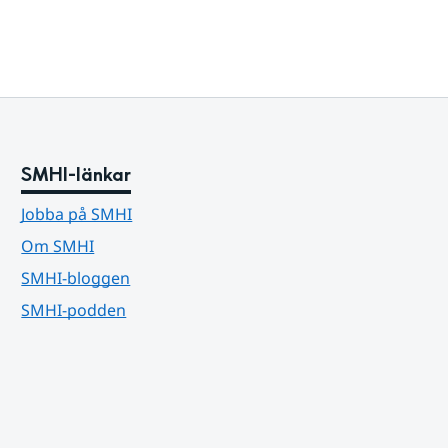
SMHI-länkar
Jobba på SMHI
Om SMHI
SMHI-bloggen
SMHI-podden