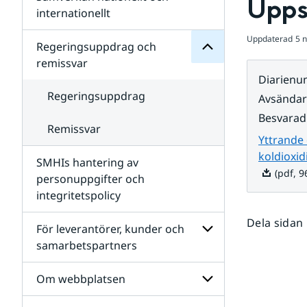
Upps
Undersidor
för
internationellt
SMHIs
Undersidor
organisation
Uppdaterad
5 
för
Regeringsuppdrag och
Samverkan
remissvar
nationellt
Diarien
och
internationellt
Regeringsuppdrag
Avsända
Besvarad
Remissvar
Yttrande
koldioxid
SMHIs hantering av
(pdf, 9
personuppgifter och
integritetspolicy
Dela sidan
För leverantörer, kunder och
samarbetspartners
Undersidor
för
Om webbplatsen
För
leverantörer,