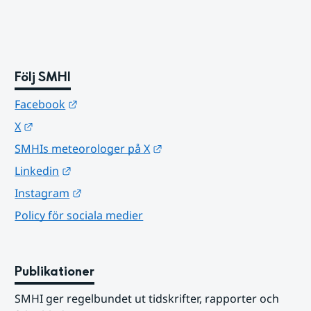
Följ SMHI
Länk till annan webbplats.
Facebook
Länk till annan webbplats.
X
Länk till annan webbplats.
SMHIs meteorologer på X
Länk till annan webbplats.
Linkedin
Länk till annan webbplats.
Instagram
Policy för sociala medier
Publikationer
SMHI ger regelbundet ut tidskrifter, rapporter och 