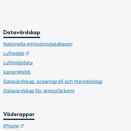
Datavärdskap
Nationella emissionsdatabasen
Länk till annan webbplats.
Luftwebb
Luftmiljödata
VattenWebb
Datavärdskap, oceanografi och marinbiologi
Datavärdskap för atmosfärkemi
Väderappar
Länk till annan webbplats.
iPhone