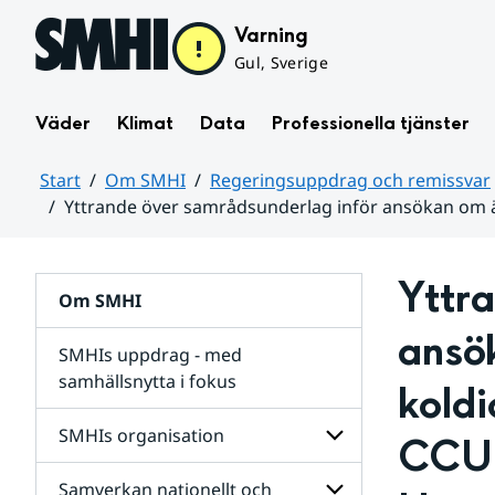
Hoppa till sidans innehåll
Varning
Gul, Sverige
Väder
Klimat
Data
Professionella tjänster
Start
Om SMHI
Regeringsuppdrag och remissvar
Yttrande över samrådsunderlag inför ansökan om än
Huvudinnehåll
Yttra
Om SMHI
ansök
SMHIs uppdrag - med
samhällsnytta i fokus
koldi
remissvar
SMHIs organisation
CCU, 
och
Regeringsuppdrag
Samverkan nationellt och
för
Undersidor