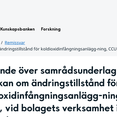
Kunskapsbanken
Forskning
Remissvar
dringstillstånd för koldioxidinfångningsanlägg-ning, CCU,
nde över samrådsunderlag i
an om ändringstillstånd för
oxidinfångningsanlägg-ning
vid bolagets verksamhet i