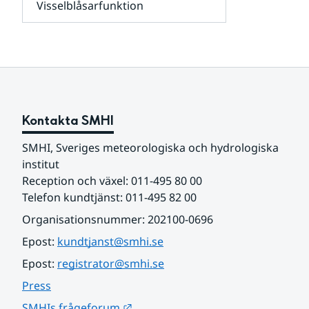
Visselblåsarfunktion
kunder
Undersidor
och
för
samarbetspartners
Om
webbplatsen
Kontakta SMHI
SMHI, Sveriges meteorologiska och hydrologiska 
institut
Reception och växel: 011-495 80 00
Telefon kundtjänst: 011-495 82 00
Organisationsnummer: 202100-0696
Epost: 
kundtjanst@smhi.se
Epost: 
registrator@smhi.se
Press
Länk till annan webbplats.
SMHIs frågeforum