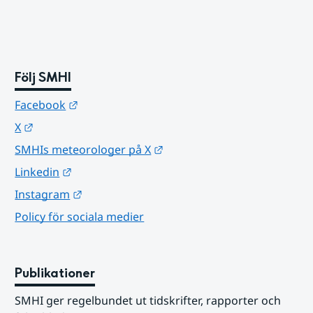
Följ SMHI
Länk till annan webbplats.
Facebook
Länk till annan webbplats.
X
Länk till annan webbplats.
SMHIs meteorologer på X
Länk till annan webbplats.
Linkedin
Länk till annan webbplats.
Instagram
Policy för sociala medier
Publikationer
SMHI ger regelbundet ut tidskrifter, rapporter och 