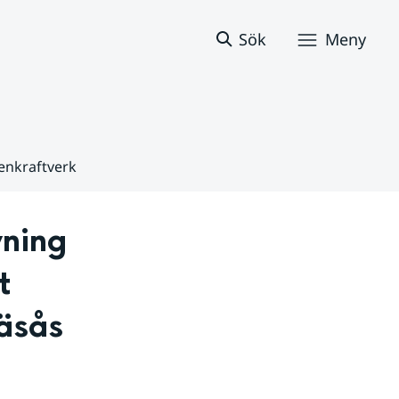
Sök
Meny
enkraftverk
ning 
 
äsås 