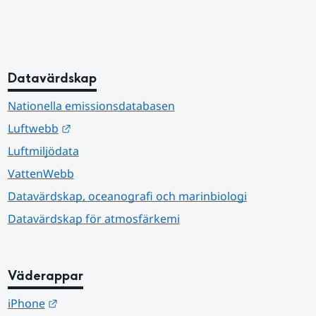
Datavärdskap
Nationella emissionsdatabasen
Länk till annan webbplats.
Luftwebb
Luftmiljödata
VattenWebb
Datavärdskap, oceanografi och marinbiologi
Datavärdskap för atmosfärkemi
Väderappar
Länk till annan webbplats.
iPhone