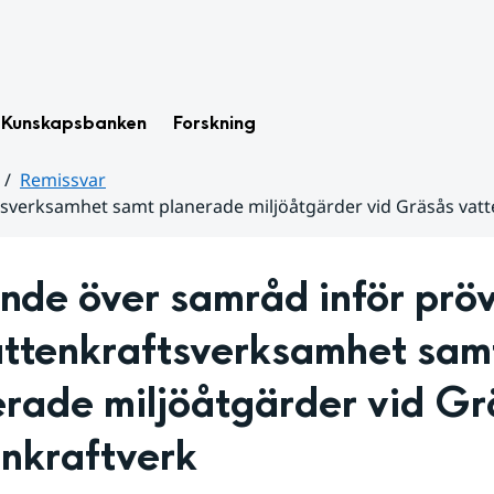
Kunskapsbanken
Forskning
Remissvar
tsverksamhet samt planerade miljöåtgärder vid Gräsås vatt
nde över samråd inför pröv
attenkraftsverksamhet samt
rade miljöåtgärder vid Gr
enkraftverk