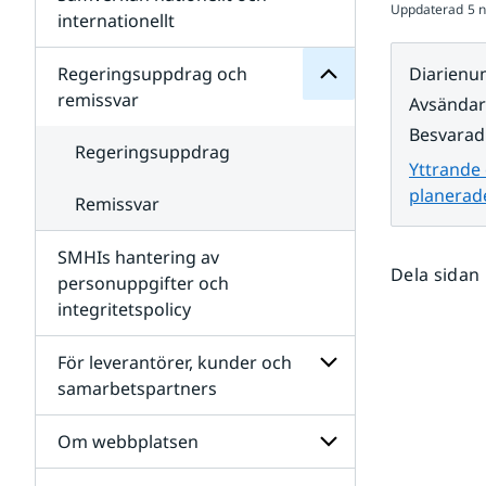
Uppdaterad
5 
Undersidor
för
internationellt
SMHIs
Undersidor
organisation
för
Regeringsuppdrag och
Diarien
Samverkan
remissvar
Avsända
nationellt
och
Besvarad
internationellt
Regeringsuppdrag
Yttrande
planerade
Remissvar
SMHIs hantering av
Dela sidan
personuppgifter och
integritetspolicy
För leverantörer, kunder och
samarbetspartners
Undersidor
för
Om webbplatsen
För
leverantörer,