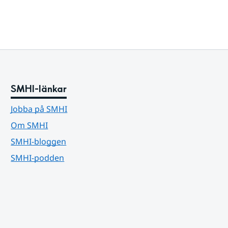
SMHI-länkar
Jobba på SMHI
Om SMHI
SMHI-bloggen
SMHI-podden