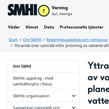
Hoppa till sidans innehåll
Varning
Gul, Sverige
Väder
Klimat
Data
Professionella tjänster
Start
Om SMHI
Regeringsuppdrag och remissvar
Yttrande över samråd inför prövning av vattenkraf
Huvudinnehåll
Yttra
Om SMHI
av v
SMHIs uppdrag - med
samhällsnytta i fokus
plane
remissvar
SMHIs organisation
vatt
och
Regeringsuppdrag
Samverkan nationellt och
för
Undersidor