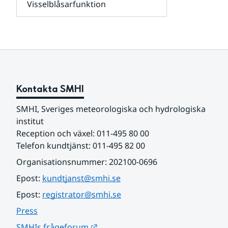
Visselblåsarfunktion
kunder
Undersidor
och
för
samarbetspartners
Om
webbplatsen
Kontakta SMHI
SMHI, Sveriges meteorologiska och hydrologiska 
institut
Reception och växel: 011-495 80 00
Telefon kundtjänst: 011-495 82 00
Organisationsnummer: 202100-0696
Epost: 
kundtjanst@smhi.se
Epost: 
registrator@smhi.se
Press
Länk till annan webbplats.
SMHIs frågeforum