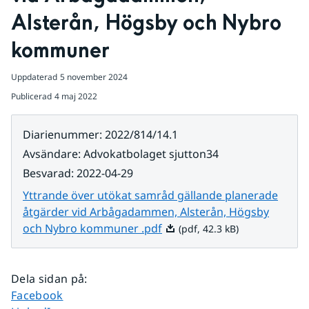
Alsterån, Högsby och Nybro 
kommuner
Uppdaterad
5 november 2024
Publicerad
4 maj 2022
Diarienummer
:
2022/814/14.1
Avsändare
:
Advokatbolaget sjutton34
Besvarad
:
2022-04-29
Yttrande över utökat samråd gällande planerade
åtgärder vid Arbågadammen, Alsterån, Högsby
Pdf, 42.3 kB.
och Nybro kommuner .pdf
(pdf, 42.3 kB)
Dela sidan på
:
Dela sidan på
Facebook