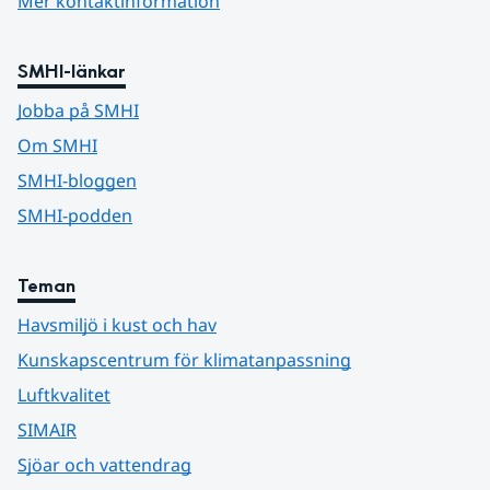
Mer kontaktinformation
SMHI-länkar
Jobba på SMHI
Om SMHI
SMHI-bloggen
SMHI-podden
Teman
Havsmiljö i kust och hav
Kunskapscentrum för klimatanpassning
Luftkvalitet
SIMAIR
Sjöar och vattendrag