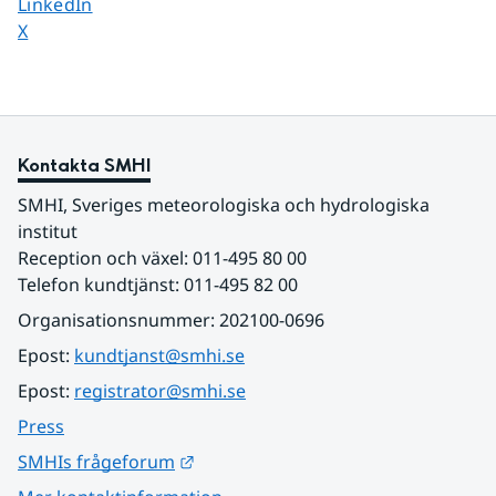
Dela sidan på
LinkedIn
Dela sidan på
X
Kontakta SMHI
SMHI, Sveriges meteorologiska och hydrologiska 
institut
Reception och växel: 011-495 80 00
Telefon kundtjänst: 011-495 82 00
Organisationsnummer: 202100-0696
Epost: 
kundtjanst@smhi.se
Epost: 
registrator@smhi.se
Press
Länk till annan webbplats.
SMHIs frågeforum