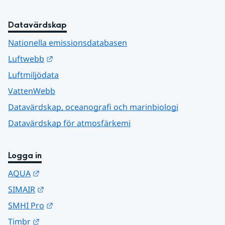
Datavärdskap
Nationella emissionsdatabasen
Länk till annan webbplats.
Luftwebb
Luftmiljödata
VattenWebb
Datavärdskap, oceanografi och marinbiologi
Datavärdskap för atmosfärkemi
Logga in
Länk till annan webbplats.
AQUA
Länk till annan webbplats.
SIMAIR
Länk till annan webbplats.
SMHI Pro
Länk till annan webbplats.
Timbr