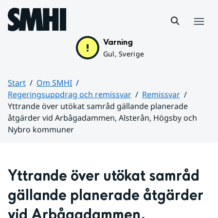
Hoppa till sidans innehåll
Meny
Varning
Gul, Sverige
Start
Om SMHI
Regeringsuppdrag och remissvar
Remissvar
Yttrande över utökat samråd gällande planerade
åtgärder vid Arbågadammen, Alsterån, Högsby och
Nybro kommuner
Huvudinnehåll
Yttrande över utökat samråd 
gällande planerade åtgärder 
vid Arbågadammen, 